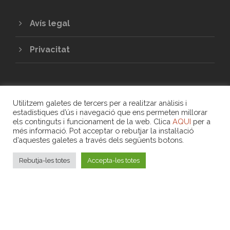
Avís legal
Privacitat
Utilitzem galetes de tercers per a realitzar anàlisis i
estadístiques d’ús i navegació que ens permeten millorar
els continguts i funcionament de la web. Clica
AQUI
per a
més informació. Pot acceptar o rebutjar la instal·lació
COPYRIGHT 2020 - UNIÓ DE COOPERATIVES
d’aquestes galetes a través dels següents botons.
DE TREBALL ASSOCIAT DE LES ILLES
BALEARS
Rebutja-les totes
Accepta-les totes