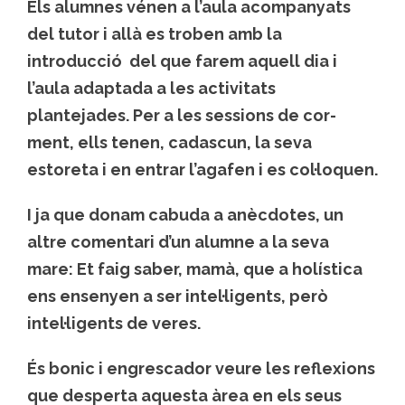
Els alumnes vénen a l’aula acompanyats
del tutor i allà es troben amb la
introducció del que farem aquell dia i
l’aula adaptada a les activitats
plantejades. Per a les sessions de cor-
ment, ells tenen, cadascun, la seva
estoreta i en entrar l’agafen i es col·loquen.
I ja que donam cabuda a anècdotes, un
altre comentari d’un alumne a la seva
mare: Et faig saber, mamà, que a holística
ens ensenyen a ser intel·ligents, però
intel·ligents de veres.
És bonic i engrescador veure les reflexions
que desperta aquesta àrea en els seus