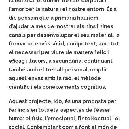
la bellesa, el domini de l’eix corporal i
l’amor per la natura i el nostre entorn. És a
dir, pensam que a primària hauríem
d’ajudar, a més de mostrar als nins i nines
canals per desenvolupar el seu material, a
formar un envàs sòlid, competent, amb tot
el necessari per viure de manera feliç i
eficaç i llavors, a secundària, continuant
també amb el treball personal, omplir
aquest envàs amb la raó, el mètode
científic i els coneixements cognitius.
Aquest projecte, idò, és una proposta per
fer incís en tots els aspectes de l’ésser
humà: el físic, l’emocional, l’intel·lectual i el
social. Contemplant com a font el món de