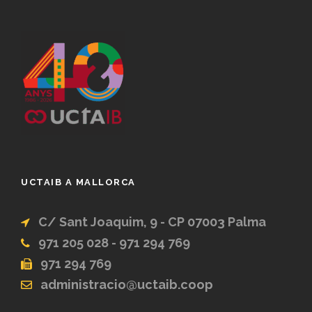
UCTAIB A MALLORCA
C/ Sant Joaquim, 9 - CP 07003 Palma
971 205 028 - 971 294 769
971 294 769
administracio@uctaib.coop