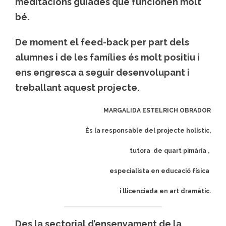
meditacions guiades que funcionen molt
bé.
De moment el feed-back per part dels
alumnes i de les famílies és molt positiu i
ens engresca a seguir desenvolupant i
treballant aquest projecte.
MARGALIDA ESTELRICH OBRADOR
És la responsable del projecte holístic,
tutora de quart pimària ,
especialista en educació física
i llicenciada en art dramàtic.
Des la sectorial d’ensenyament de la