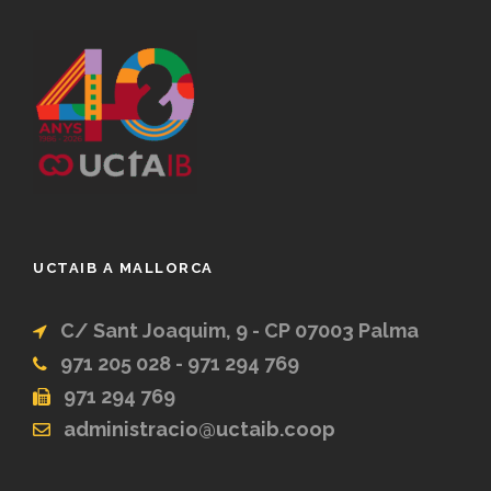
UCTAIB A MALLORCA
C/ Sant Joaquim, 9 - CP 07003 Palma
971 205 028 - 971 294 769
971 294 769
administracio@uctaib.coop