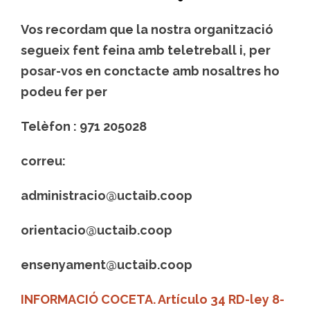
Vos recordam que la nostra organització
segueix fent feina amb teletreball i, per
posar-vos en conctacte amb nosaltres ho
podeu fer per
Telèfon : 971 205028
correu:
administracio@uctaib.coop
orientacio@uctaib.coop
ensenyament@uctaib.coop
INFORMACIÓ COCETA. Artículo 34 RD-ley 8-