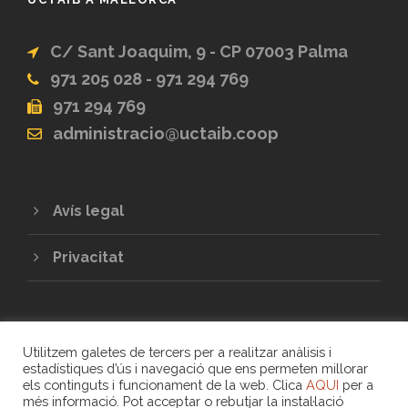
C/ Sant Joaquim, 9 - CP 07003 Palma
971 205 028 - 971 294 769
971 294 769
administracio@uctaib.coop
Avís legal
Privacitat
Utilitzem galetes de tercers per a realitzar anàlisis i
estadístiques d’ús i navegació que ens permeten millorar
els continguts i funcionament de la web. Clica
AQUI
per a
més informació. Pot acceptar o rebutjar la instal·lació