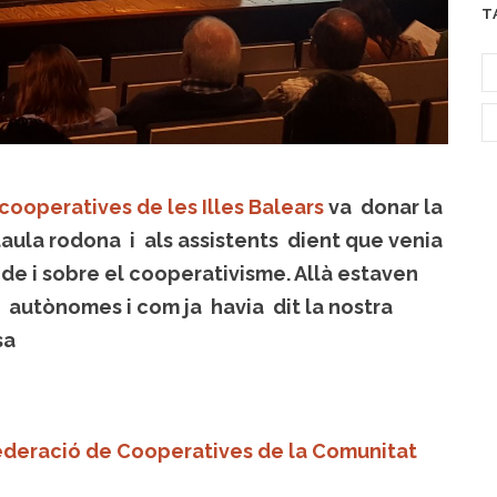
T
cooperatives de les Illes Balears
va donar la
aula rodona i als assistents dient que venia
de i sobre el cooperativisme. Allà estaven
 autònomes i com ja havia dit la nostra
sa
deració de Cooperatives de la Comunitat