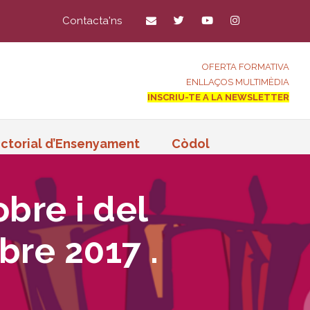
Contacta'ns
OFERTA FORMATIVA
ENLLAÇOS MULTIMÈDIA
INSCRIU-TE A LA NEWSLETTER
ctorial d’Ensenyament
Còdol
bre i del
bre 2017 .