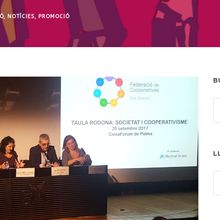
Ó
,
NOTÍCIES
,
PROMOCIÓ
B
L