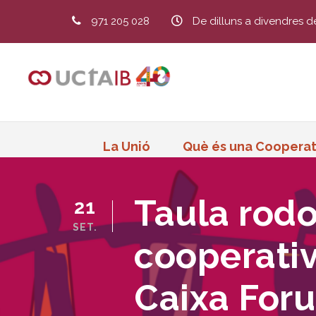
971 205 028
De dilluns a divendres d
La Unió
Què és una Cooperat
Taula rodo
21
SET.
cooperativ
Caixa For