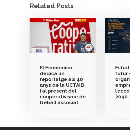
Related Posts
El Económico
Estudi
dedica un
futur 
reportatge als 40
organ
anys de la UCTAIB
empre
i al present del
l’eco
cooperativisme de
2040
treball associat