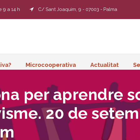
e 9 a 14 h
C/ Sant Joaquim, 9 - 07003 - Palma
iva?
Microcooperativa
Actualitat
Se
na per aprendre so
isme. 20 de setem
um