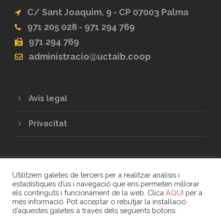
C/ Sant Joaquim, 9 - CP 07003 Palma
971 205 028 - 971 294 769
971 294 769
administracio@uctaib.coop
Avís legal
Privacitat
Utilitzem galetes de tercers per a realitzar anàlisis i
estadístiques d’ús i navegació que ens permeten millorar
els continguts i funcionament de la web. Clica
AQUI
per a
més informació. Pot acceptar o rebutjar la instal·lació
COPYRIGHT 2020 - UNIÓ DE COOPERATIVES
d’aquestes galetes a través dels següents botons.
DE TREBALL ASSOCIAT DE LES ILLES