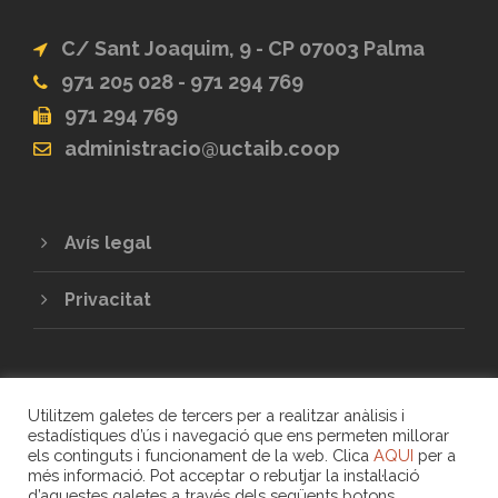
C/ Sant Joaquim, 9 - CP 07003 Palma
971 205 028 - 971 294 769
971 294 769
administracio@uctaib.coop
Avís legal
Privacitat
Utilitzem galetes de tercers per a realitzar anàlisis i
estadístiques d’ús i navegació que ens permeten millorar
els continguts i funcionament de la web. Clica
AQUI
per a
més informació. Pot acceptar o rebutjar la instal·lació
COPYRIGHT 2020 - UNIÓ DE COOPERATIVES
d’aquestes galetes a través dels següents botons.