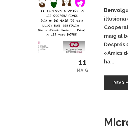
Benvolgut
il·lusiona
Cooperat
maig al b
Després d
«Amics de
11
ha...
MAIG
READ 
Micro