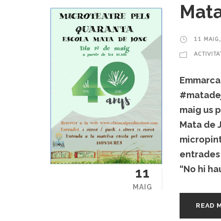
Mata
11 MAIG
ACTIVITA
Emmarcat
#matadej
maig us p
Mata de J
micropint
entrades 
“No hi ha
11
MAIG
READ 