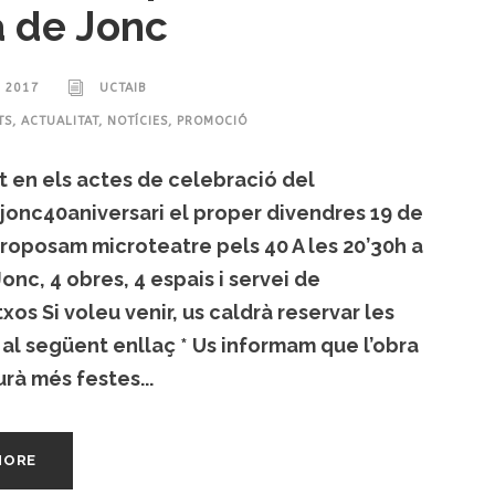
 de Jonc
, 2017
UCTAIB
TS
,
ACTUALITAT
,
NOTÍCIES
,
PROMOCIÓ
 en els actes de celebració del
onc40aniversari el proper divendres 19 de
roposam microteatre pels 40 A les 20’30h a
onc, 4 obres, 4 espais i servei de
xos Si voleu venir, us caldrà reservar les
al següent enllaç * Us informam que l’obra
urà més festes...
MORE