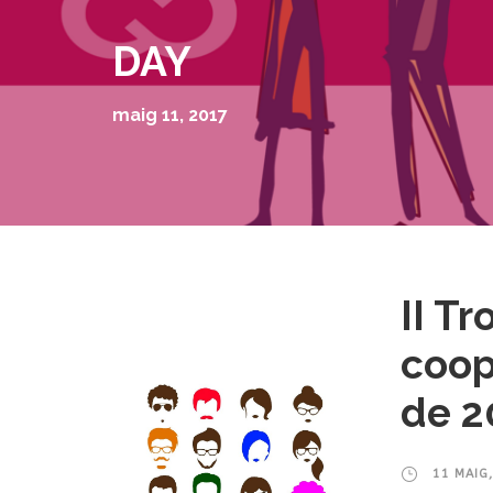
DAY
maig 11, 2017
II T
coop
de 2
11 MAIG