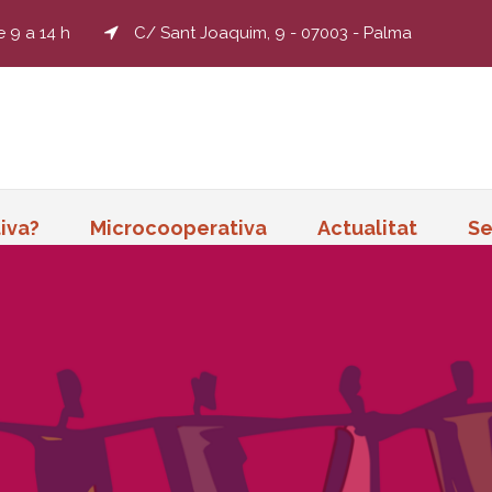
e 9 a 14 h
C/ Sant Joaquim, 9 - 07003 - Palma
iva?
Microcooperativa
Actualitat
Se