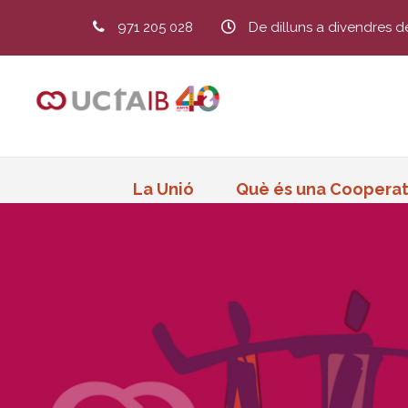
971 205 028
De dilluns a divendres d
La Unió
Què és una Cooperat