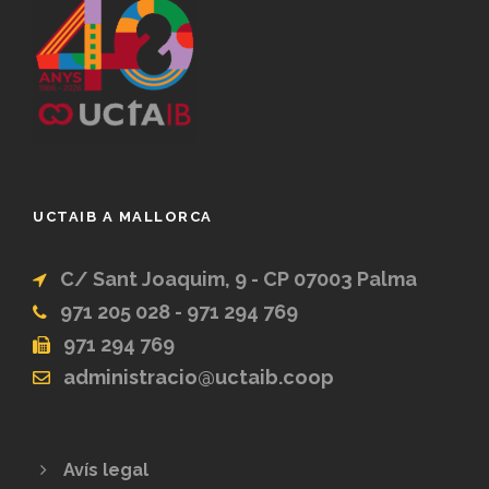
UCTAIB A MALLORCA
C/ Sant Joaquim, 9 - CP 07003 Palma
971 205 028 - 971 294 769
971 294 769
administracio@uctaib.coop
Avís legal