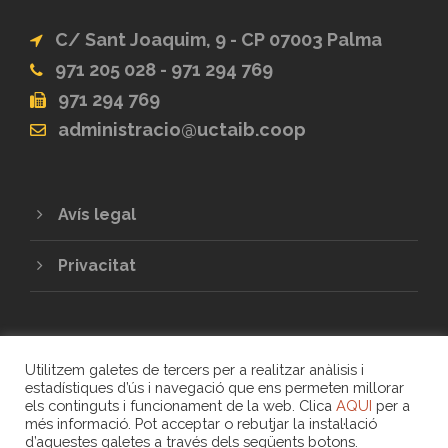
C/ Sant Joaquim, 9 - CP 07003 Palma
971 205 028 - 971 294 769
971 294 769
administracio@uctaib.coop
Avís legal
Privacitat
Utilitzem galetes de tercers per a realitzar anàlisis i
estadístiques d’ús i navegació que ens permeten millorar
els continguts i funcionament de la web. Clica
AQUI
per a
més informació. Pot acceptar o rebutjar la instal·lació
COPYRIGHT 2020 - UNIÓ DE COOPERATIVES
d’aquestes galetes a través dels següents botons.