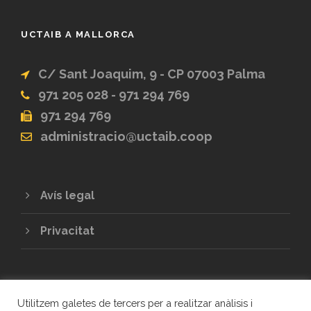
UCTAIB A MALLORCA
C/ Sant Joaquim, 9 - CP 07003 Palma
971 205 028 - 971 294 769
971 294 769
administracio@uctaib.coop
Avís legal
Privacitat
Utilitzem galetes de tercers per a realitzar anàlisis i