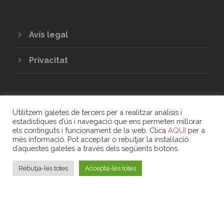
Avís legal
Privacitat
Utilitzem galetes de tercers per a realitzar anàlisis i
estadístiques d’ús i navegació que ens permeten millorar
els continguts i funcionament de la web. Clica
AQUI
per a
més informació. Pot acceptar o rebutjar la instal·lació
COPYRIGHT 2020 - UNIÓ DE COOPERATIVES
d’aquestes galetes a través dels següents botons.
DE TREBALL ASSOCIAT DE LES ILLES
BALEARS
Rebutja-les totes
Accepta-les totes