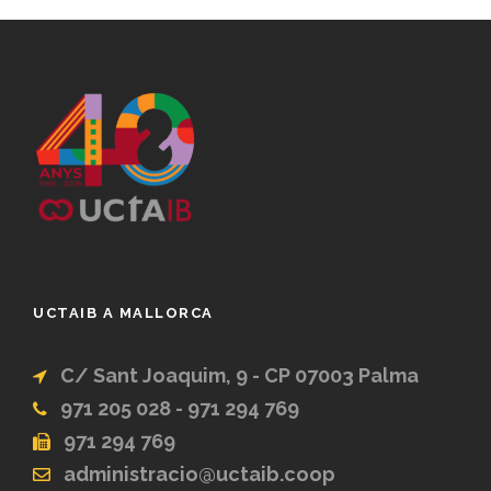
UCTAIB A MALLORCA
C/ Sant Joaquim, 9 - CP 07003 Palma
971 205 028 - 971 294 769
971 294 769
administracio@uctaib.coop