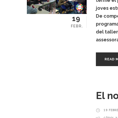
terme el
joves es
De compet
19
programa
FEBR.
del taller
assessora
READ 
El no
19 FEBR