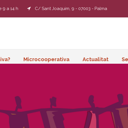
e 9 a 14 h
C/ Sant Joaquim, 9 - 07003 - Palma
iva?
Microcooperativa
Actualitat
Se