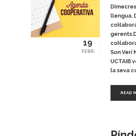
Dimecres 
llengua. 
col·labor
gerents.D
19
col·labor
FEBR.
Son Verí 
UCTAIB v
la seva c
READ 
Pínd