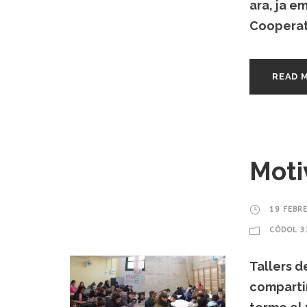
ara, ja e
Cooperati
READ 
Moti
19 FEBR
CÒDOL 3
Tallers 
compartir