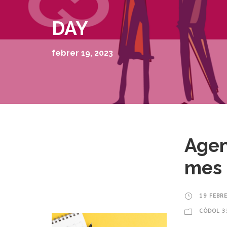
DAY
febrer 19, 2023
Agen
mes 
19 FEBR
CÒDOL 3