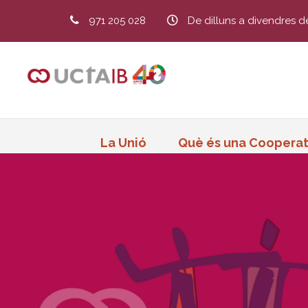
971 205 028
De dilluns a divendres d
La Unió
Què és una Cooperat