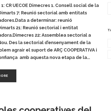
1: CR UECOE Dimecres 1. Consell social de la
Dimarts 7: Reunió sectorial amb entitats
adores.Data a determinar: reunió
imarts 21: Reunió sectorial i entitat
T
adora.Dimecres 22: Assemblea sectorial a
Nou. Des la sectorial d’ensenyament de la
olem agrair el suport de ARÇ COOPERATIVA i
onfiança amb aquesta nova etapa de la...
MORE
oles cooperatives del