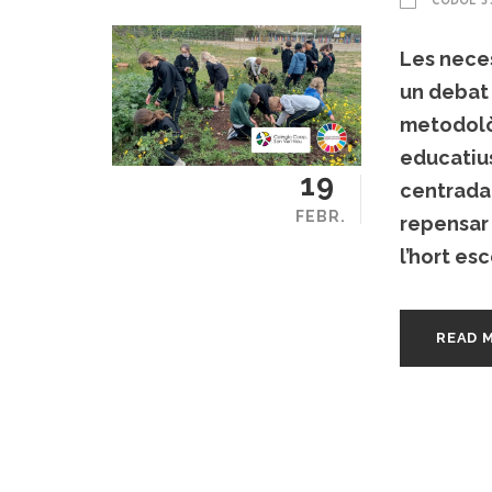
CÒDOL 3
Les neces
un debat 
metodolò
educatiu
19
centrada 
FEBR.
repensar 
l’hort esc
READ 