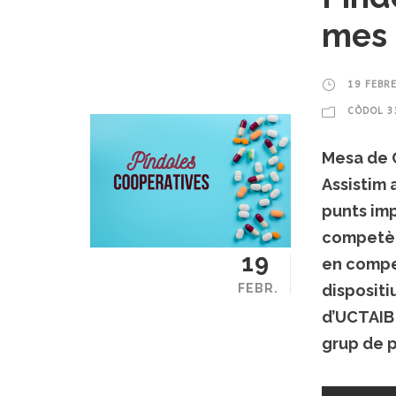
mes 
19 FEBR
CÒDOL 3
Mesa de 
Assistim
punts imp
competèn
19
en compet
dispositi
FEBR.
d’UCTAIB
grup de p