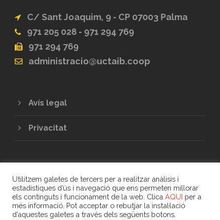
C/ Sant Joaquim, 9 - CP 07003 Palma
971 205 028 - 971 294 769
971 294 769
administracio@uctaib.coop
Avís legal
Privacitat
Utilitzem galetes de tercers per a realitzar anàlisis i
estadístiques d’ús i navegació que ens permeten millorar
els continguts i funcionament de la web. Clica
AQUI
per a
més informació. Pot acceptar o rebutjar la instal·lació
COPYRIGHT 2020 - UNIÓ DE COOPERATIVES
d’aquestes galetes a través dels següents botons.