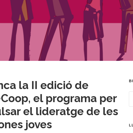
ca la II edició de
B
Coop, el programa per
lsar el lideratge de les
ones joves
L