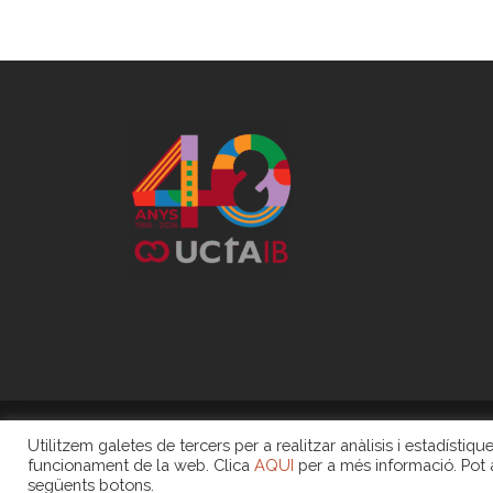
Utilitzem galetes de tercers per a realitzar anàlisis i estadísti
COPYRIGHT 2020 -
funcionament de la web. Clica
AQUI
per a més informació. Pot a
següents botons.