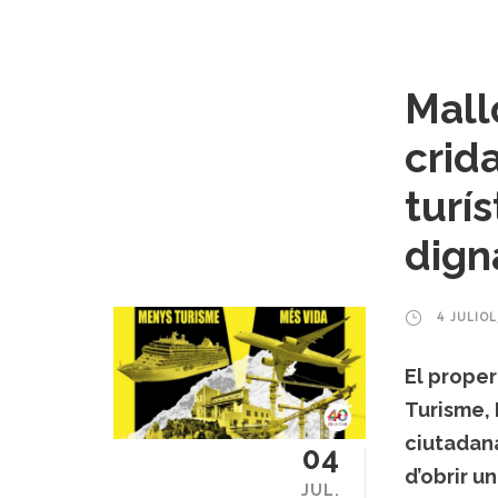
Mall
crid
turís
dign
4 JULIOL
El proper
Turisme,
ciutadana
04
d’obrir u
JUL.