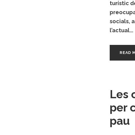
turístic 
preocupa
socials,
l’actual...
READ 
Les 
per 
pau