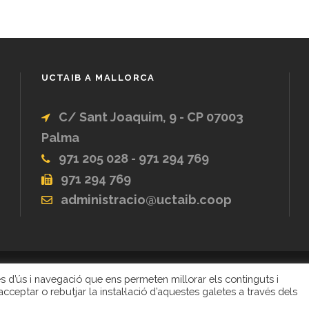
UCTAIB A MALLORCA
C/ Sant Joaquim, 9 - CP 07003
Palma
971 205 028 - 971 294 769
971 294 769
administracio@uctaib.coop
ques d’ús i navegació que ens permeten millorar els continguts i
 UNIÓ DE COOPERATIVES DE TREBALL ASSOCIAT DE 
cceptar o rebutjar la instal·lació d’aquestes galetes a través dels