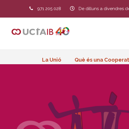
971 205 028
De dilluns a divendres d
La Unió
Què és una Cooperat