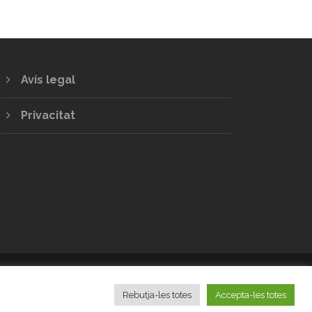
Avís legal
Privacitat
LES ILLES BALEARS
Rebutja-les totes
Accepta-les totes