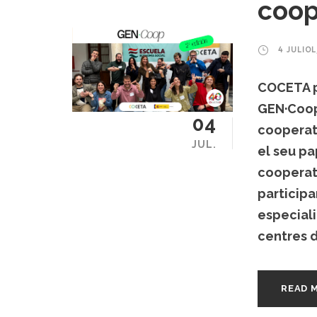
coop
4 JULIOL
COCETA p
GEN·Coop
04
cooperati
JUL.
el seu pa
cooperati
participa
especiali
centres d
READ 