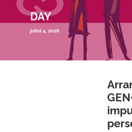
DAY
juliol 4, 2026
Arran
GEN·
impu
pers