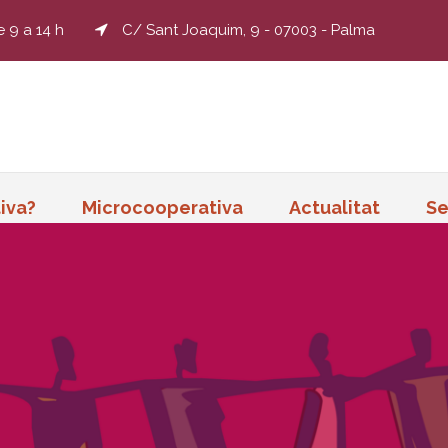
e 9 a 14 h
C/ Sant Joaquim, 9 - 07003 - Palma
iva?
Microcooperativa
Actualitat
Se