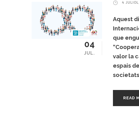
4 JULIOL
Aquest di
Internaci
que engu
04
“Cooperat
JUL.
valor la 
espais de
societats
READ 