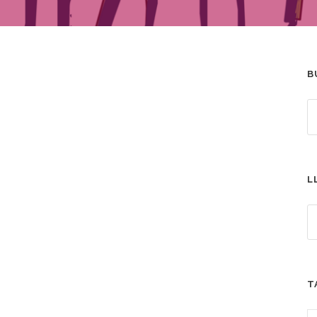
B
L
T