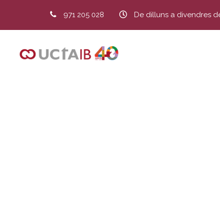
971 205 028
De dilluns a divendres d