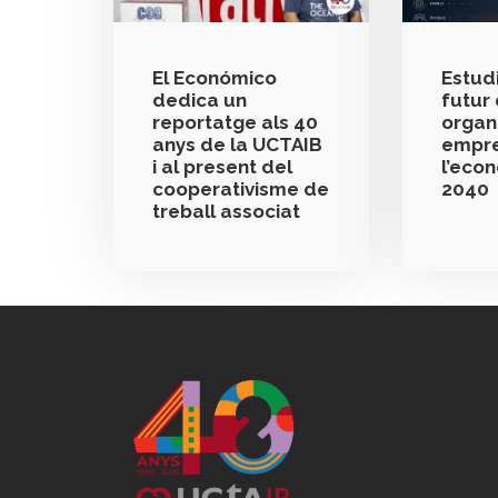
El Económico
Estudi
dedica un
futur 
reportatge als 40
organ
anys de la UCTAIB
empre
i al present del
l’eco
cooperativisme de
2040
treball associat