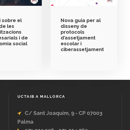
 sobre el
Nova guia per al
de les
disseny de
itzacions
protocols
sarials i de
d’assetjament
nomia social
escolar i
ciberassetjament
UCTAIB A MALLORCA
C/ Sant Joaquim, 9 - CP 07003
Palma