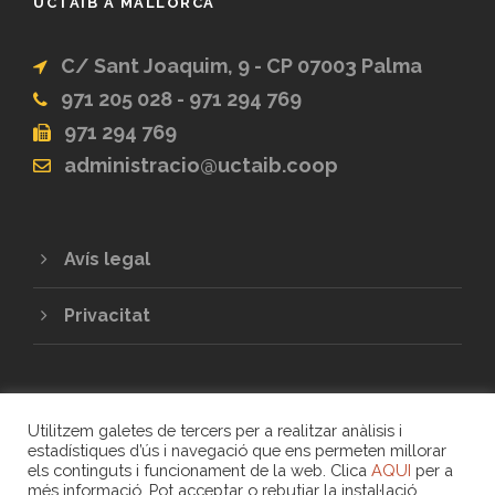
UCTAIB A MALLORCA
C/ Sant Joaquim, 9 - CP 07003 Palma
971 205 028 - 971 294 769
971 294 769
administracio@uctaib.coop
Avís legal
Privacitat
Utilitzem galetes de tercers per a realitzar anàlisis i
estadístiques d’ús i navegació que ens permeten millorar
els continguts i funcionament de la web. Clica
AQUI
per a
més informació. Pot acceptar o rebutjar la instal·lació