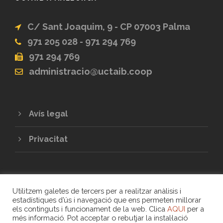
C/ Sant Joaquim, 9 - CP 07003 Palma
971 205 028 - 971 294 769
971 294 769
administracio@uctaib.coop
Avís legal
Privacitat
Utilitzem galetes de tercers per a realitzar anàlisis i
estadístiques d’ús i navegació que ens permeten millorar
els continguts i funcionament de la web. Clica
AQUI
per a
més informació. Pot acceptar o rebutjar la instal·lació
COPYRIGHT 2020 - UNIÓ DE COOPERATIVES