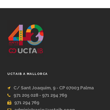
UCTAIB A MALLORCA
C/ Sant Joaquim, 9 - CP 07003 Palma
971 205 028 - 971 294 769
971 294 769
administracio@uctaib.coop