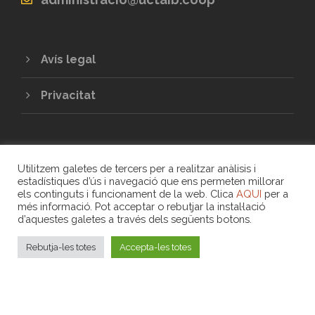
Avís legal
Privacitat
Utilitzem galetes de tercers per a realitzar anàlisis i
estadístiques d’ús i navegació que ens permeten millorar
els continguts i funcionament de la web. Clica
AQUI
per a
més informació. Pot acceptar o rebutjar la instal·lació
COPYRIGHT 2020 - UNIÓ DE COOPERATIVES
d’aquestes galetes a través dels següents botons.
DE TREBALL ASSOCIAT DE LES ILLES
BALEARS
Rebutja-les totes
Accepta-les totes