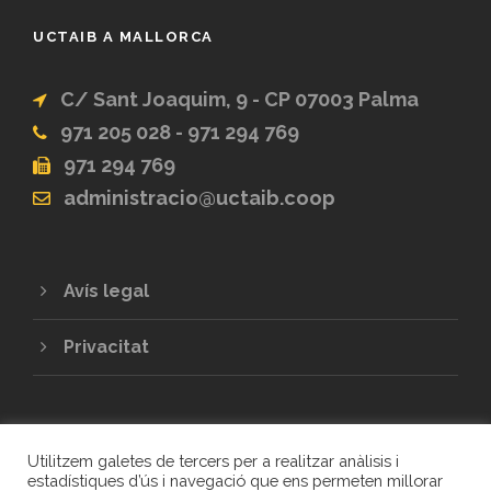
UCTAIB A MALLORCA
C/ Sant Joaquim, 9 - CP 07003 Palma
971 205 028 - 971 294 769
971 294 769
administracio@uctaib.coop
Avís legal
Privacitat
Utilitzem galetes de tercers per a realitzar anàlisis i
estadístiques d’ús i navegació que ens permeten millorar