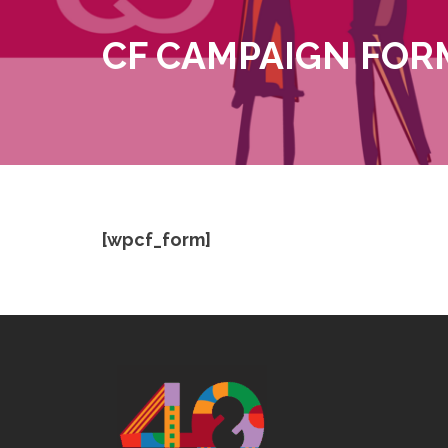
CF CAMPAIGN FOR
[wpcf_form]