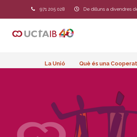
971 205 028
De dilluns a divendres d
La Unió
Què és una Cooperat