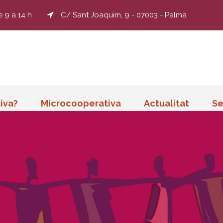
e 9 a 14 h
C/ Sant Joaquim, 9 - 07003 - Palma
iva?
Microcooperativa
Actualitat
Se