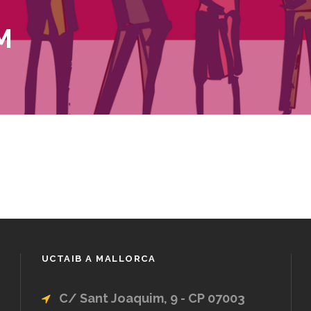
M
UCTAIB A MALLORCA
C/ Sant Joaquim, 9 - CP 07003