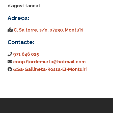
d’agost tancat.
Adreça:
C. Sa torre, s/n. 07230. Montuïri
Contacte:
971 646 025
coop.flordemurta@hotmail.com
@Sa-Gallineta-Rossa-EI-Montuiri