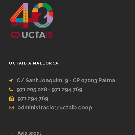
UCTAIB A MALLORCA
C/ Sant Joaquim, 9 - CP 07003 Palma
971 205 028 - 971 294 769
971 294 769
administracio@uctaib.coop
Avís legal