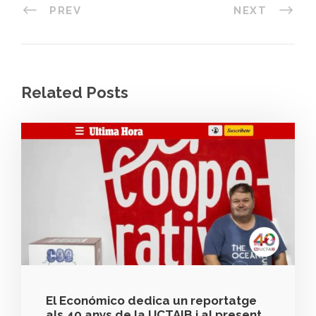
PREV
NEXT
Related Posts
El Económico dedica un reportatge
als 40 anys de la UCTAIB i al present