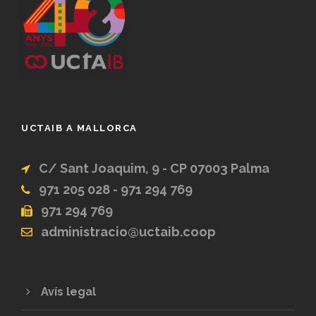
UCTAIB A MALLORCA
C/ Sant Joaquim, 9 - CP 07003 Palma
971 205 028 - 971 294 769
971 294 769
administracio@uctaib.coop
Avís legal