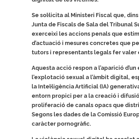
Se sol·licita al Ministeri Fiscal que, di
Junta de Fiscals de Sala del Tribunal Su
exerceixi les accions penals que estimi 
d’actuació i mesures concretes que per
tutors i representants legals fer valer 
Aquesta acció respon a l’aparició d’un
l’explotació sexual a l’àmbit digital,
la Intel·ligència Artificial (IA) generat
entorn propici per a la creació i difusi
proliferació de canals opacs que dist
Segons les dades de la Comissió Euro
caràcter pornogràfic.