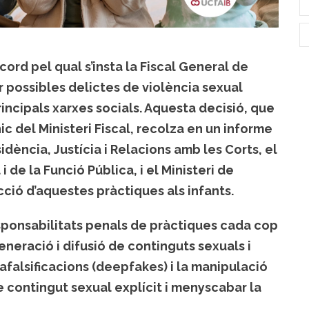
cord pel qual s’insta la Fiscal General de
uir possibles delictes de violència sexual
incipals xarxes socials. Aquesta decisió, que
nic del Ministeri Fiscal, recolza en un informe
idència, Justícia i Relacions amb les Corts, el
i de la Funció Pública, i el Ministeri de
ecció d’aquestes pràctiques als infants.
responsabilitats penals de pràctiques cada cop
eneració i difusió de continguts sexuals i
rafalsificacions (deepfakes) i la manipulació
e contingut sexual explícit i menyscabar la