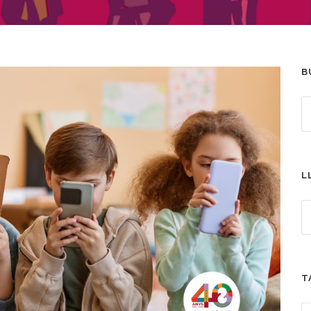
B
L
T