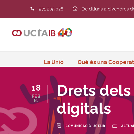
971 205 028
De dilluns a divendres d
La Unió
Què és una Cooperat
Drets dels
18
FEB
R.
digitals
COMUNICACIÓ UCTAIB
ACTUAL