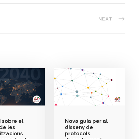
NEXT
 sobre el
Nova guia per al
de les
disseny de
itzacions
protocols