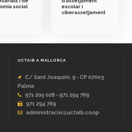
sarials i de
d’assetjament
nomia social
escolar i
ciberassetjament
UCTAIB A MALLORCA
C/ Sant Joaquim, 9 - CP 07003
Palma
971 205 028 - 971 294 769
971 294 769
administracio@uctaib.coop