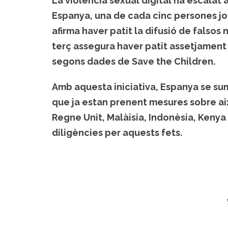
La violència sexual digital ha escalat a 
Espanya, una de cada cinc persones jo
afirma haver patit la difusió de falsos
terç assegura haver patit assetjament s
segons dades de Save the Children.
Amb aquesta iniciativa, Espanya se suma
que ja estan prenent mesures sobre aix
Regne Unit, Malàisia, Indonèsia, Kenya
diligències per aquests fets.