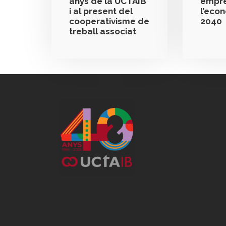
anys de la UCTAIB
empre
i al present del
l’eco
cooperativisme de
2040
treball associat