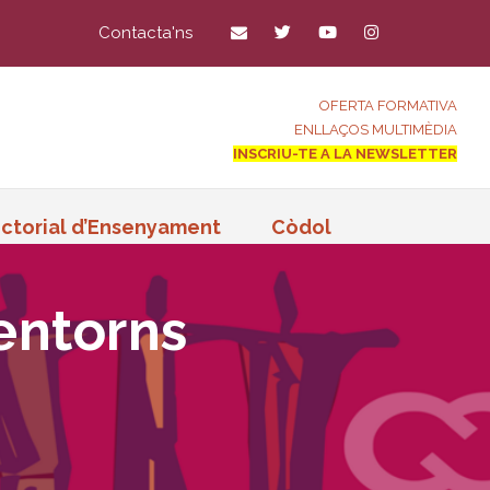
Contacta'ns
OFERTA FORMATIVA
ENLLAÇOS MULTIMÈDIA
INSCRIU-TE A LA NEWSLETTER
ctorial d’Ensenyament
Còdol
entorns