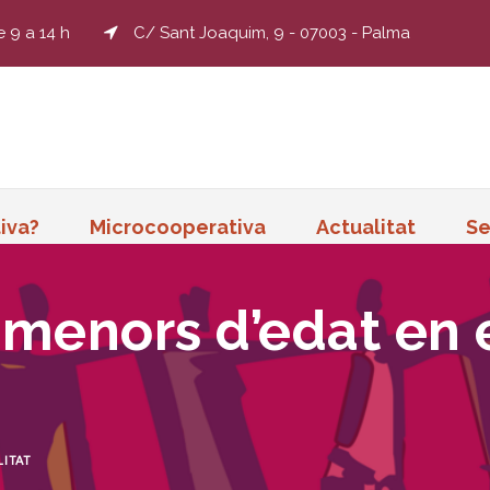
e 9 a 14 h
C/ Sant Joaquim, 9 - 07003 - Palma
iva?
Microcooperativa
Actualitat
Se
 menors d’edat en 
ITAT