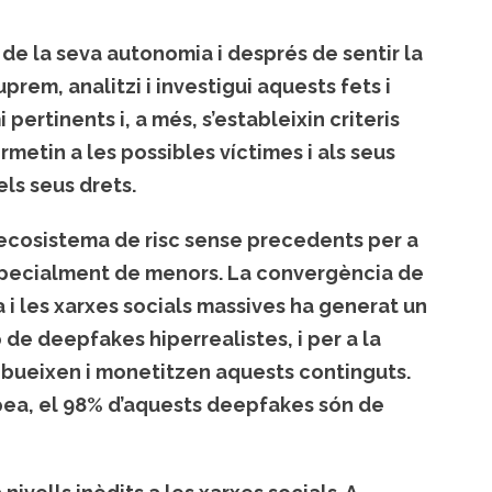
ns de la seva autonomia i després de sentir la
prem, analitzi i investigui aquests fets i
pertinents i, a més, s’estableixin criteris
metin a les possibles víctimes i als seus
els seus drets.
 ecosistema de risc sense precedents per a
 especialment de menors. La convergència de
iva i les xarxes socials massives ha generat un
ó de deepfakes hiperrealistes, i per a la
ribueixen i monetitzen aquests continguts.
pea, el 98% d’aquests deepfakes són de