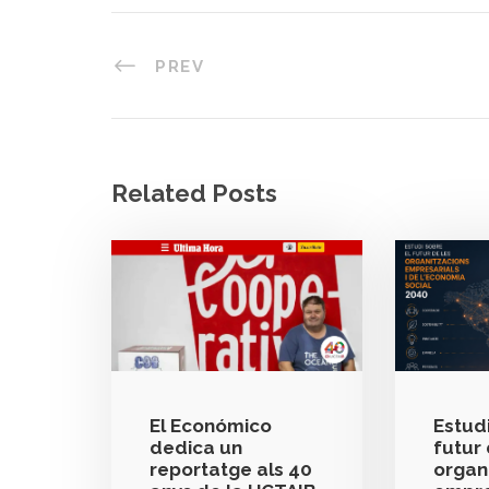
PREV
Related Posts
El Económico
Estudi
dedica un
futur 
reportatge als 40
organ