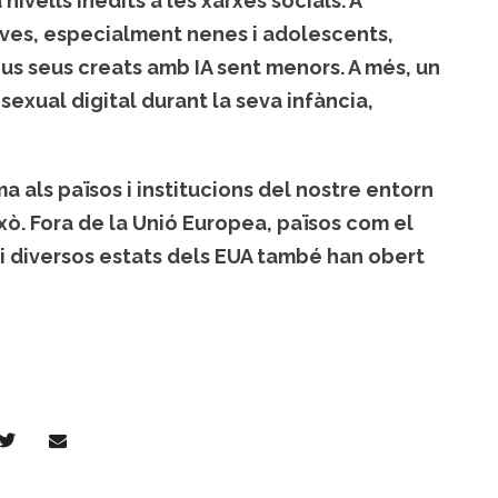
nivells inèdits a les xarxes socials. A
ves, especialment nenes i adolescents,
 nus seus creats amb IA sent menors. A més, un
exual digital durant la seva infància,
 als països i institucions del nostre entorn
ò. Fora de la Unió Europea, països com el
 i diversos estats dels EUA també han obert