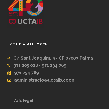
UCTAIB A MALLORCA
C/ Sant Joaquim, 9 - CP 07003 Palma
971 205 028 - 971 294 769
971 294 769
administracio@uctaib.coop
Avís legal