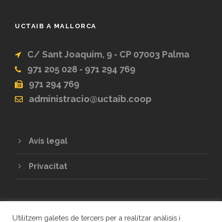
UCTAIB A MALLORCA
C/ Sant Joaquim, 9 - CP 07003 Palma
971 205 028 - 971 294 769
971 294 769
administracio@uctaib.coop
Avís legal
Privacitat
Utilitzem galetes de tercers per a realitzar anàlisis i