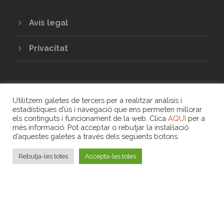
Avís legal
Privacitat
Utilitzem galetes de tercers per a realitzar anàlisis i
estadístiques d’ús i navegació que ens permeten millorar
els continguts i funcionament de la web. Clica
AQUI
per a
més informació. Pot acceptar o rebutjar la instal·lació
COPYRIGHT 2020 - UNIÓ DE COOPERATIVES
d’aquestes galetes a través dels següents botons.
DE TREBALL ASSOCIAT DE LES ILLES
BALEARS
Rebutja-les totes
Accepta-les totes