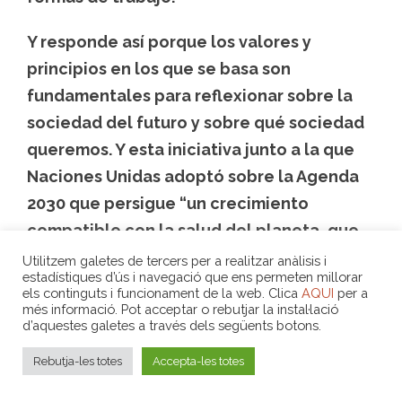
Y responde así porque los valores y
principios en los que se basa son
fundamentales para reflexionar sobre la
sociedad del futuro y sobre qué sociedad
queremos.
Y esta iniciativa junto a la que
Naciones Unidas adoptó sobre la Agenda
2030 que persigue
“
un crecimiento
compatible con la salud del planeta, que
asegure un reparto más equitativo de la
Utilitzem galetes de tercers per a realitzar anàlisis i
estadístiques d’ús i navegació que ens permeten millorar
riqueza y que ofrezca mejores
els continguts i funcionament de la web. Clica
AQUI
per a
oportunidades a todas las personas, a
més informació. Pot acceptar o rebutjar la instal·lació
d’aquestes galetes a través dels següents botons.
través de la implantación de los ODS”,
Rebutja-les totes
Accepta-les totes
ubican a la Economía Social en el centro
de ambas estrategias.