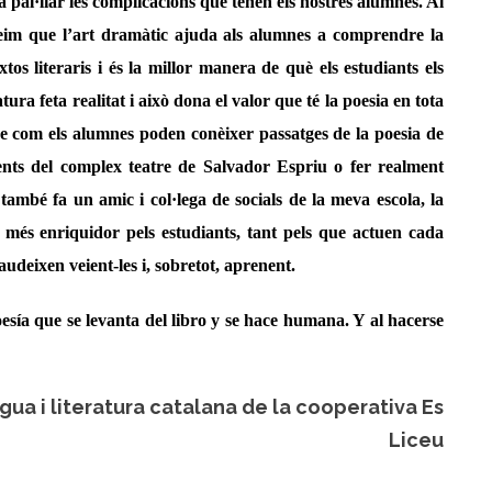
a pal·liar les complicacions que tenen els nostres alumnes. Al
eim que l’art dramàtic ajuda als alumnes a comprendre la
xtos literaris i és la millor manera de què els estudiants els
ratura feta realitat i això dona el valor que té la poesia en tota
ure com els alumnes poden conèixer passatges de la poesia de
nts del complex teatre de Salvador Espriu o fer realment
també fa un amic i col·lega de socials de la meva escola, la
ò més enriquidor pels estudiants, tant pels que actuen cada
udeixen veient-les i, sobretot, aprenent.
esía que se levanta del libro y se hace humana. Y al hacerse
ngua i literatura catalana de la cooperativa Es
Liceu