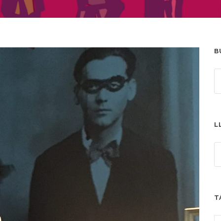
B
L
T