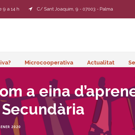
e 9 a 14 h
C/ Sant Joaquim, 9 - 07003 - Palma
iva?
Microcooperativa
Actualitat
Se
com a eina d’apren
 Secundària
GENER 2020