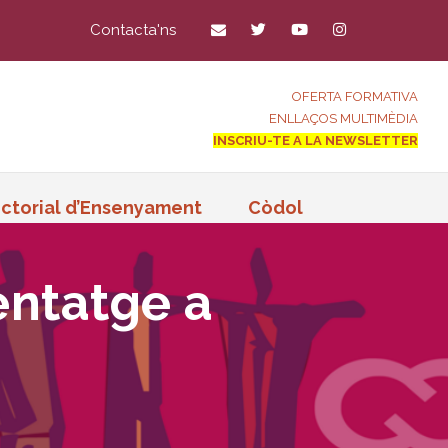
Contacta'ns
OFERTA FORMATIVA
ENLLAÇOS MULTIMÈDIA
INSCRIU-TE A LA NEWSLETTER
ctorial d’Ensenyament
Còdol
entatge a