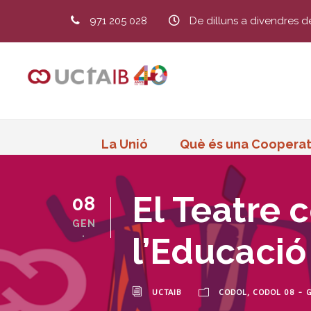
971 205 028
De dilluns a divendres d
La Unió
Què és una Cooperat
El Teatre 
08
GEN
.
l’Educació
UCTAIB
CODOL
,
CODOL 08 - 