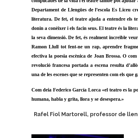
complicades de la vida i el teatre també pot ajudar 
Departament de Llengües de l’escola Es Liceu cr
literatura. De fet, el teatre ajuda a entendre els te
donin a conèixer i els facin seus. El teatre és la lite
la seva dimensió. De fet, és realment increïble ve
Ramon Llull tot fent-ne un rap, aprendre fragme
efectiva la poesia escènica de Joan Brossa. O com 
revolució francesa portada a escena resulta d’all
una de les escenes que se representen com els que ga
Com deia Federico García Lorca «el teatro es la po
humana, habla y grita, llora y se desespera.»
Rafel Fiol Martorell, professor de lle