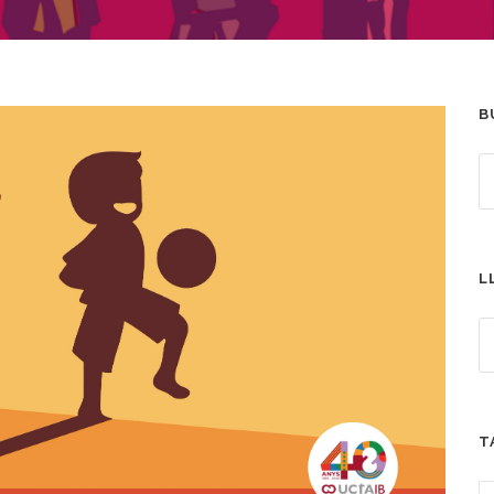
B
L
T