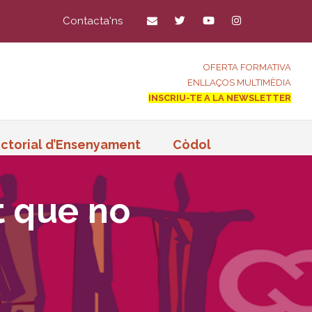
Contacta'ns
OFERTA FORMATIVA
ENLLAÇOS MULTIMÈDIA
INSCRIU-TE A LA NEWSLETTER
ctorial d’Ensenyament
Còdol
at que no