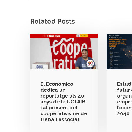
Related Posts
El Económico
Estudi
dedica un
futur 
reportatge als 40
organ
anys de la UCTAIB
empre
i al present del
l’eco
cooperativisme de
2040
treball associat