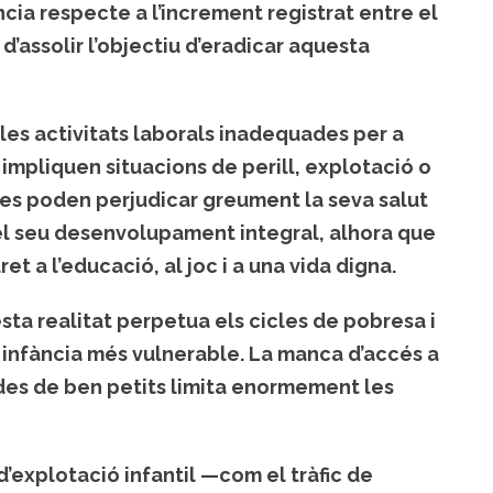
ia respecte a l’increment registrat entre el
d’assolir l’objectiu d’eradicar aquesta
elles activitats laborals inadequades per a
 impliquen situacions de perill, explotació o
nes poden perjudicar greument la seva salut
i el seu desenvolupament integral, alhora que
t a l’educació, al joc i a una vida digna.
sta realitat perpetua els cicles de pobresa i
 infància més vulnerable. La manca d’accés a
r des de ben petits limita enormement les
’explotació infantil —com el tràfic de