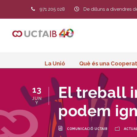
971 205 028
De dilluns a divendres d
La Unió
Què és una Cooperat
El treball 
13
JUN
Y
podem ign
COMUNICACIÓ UCTAIB
ACTUAL