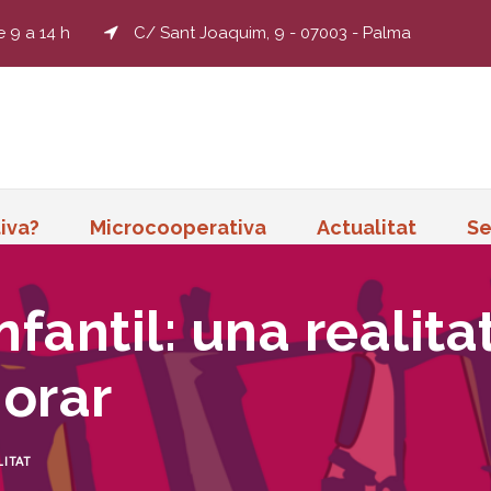
e 9 a 14 h
C/ Sant Joaquim, 9 - 07003 - Palma
iva?
Microcooperativa
Actualitat
Se
infantil: una realit
orar
ITAT