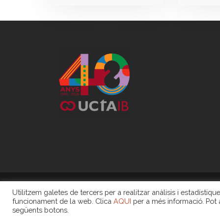
Utilitzem galetes de tercers per a realitzar anàlisis i estadísti
COPYRIGHT 2020 -
funcionament de la web. Clica
AQUI
per a més informació. Pot a
següents botons.