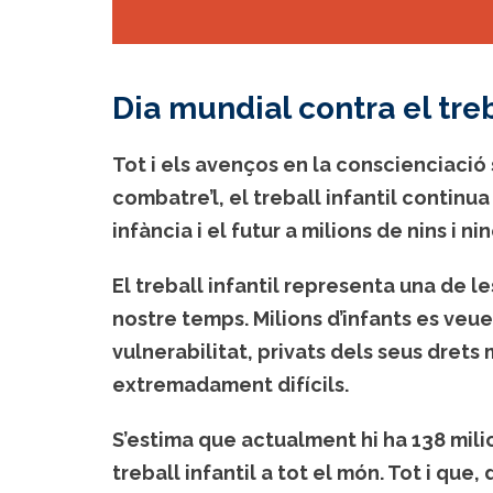
Dia mundial contra el treb
Tot i els avenços en la conscienciació 
combatre’l, el treball infantil continu
infància i el futur a milions de nins i n
El treball infantil representa una de l
nostre temps. Milions d’infants es veue
vulnerabilitat, privats dels seus drets
extremadament difícils.
S’estima que actualment hi ha
138 mili
treball infantil
a tot el món. Tot i que,