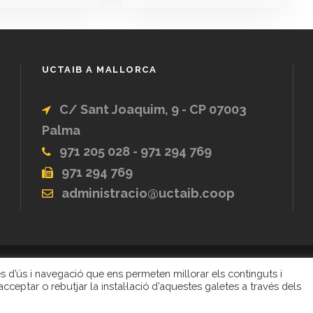
UCTAIB A MALLORCA
C/ Sant Joaquim, 9 - CP 07003
Palma
971 205 028 - 971 294 769
971 294 769
administracio@uctaib.coop
ques d’ús i navegació que ens permeten millorar els continguts i
 UNIÓ DE COOPERATIVES DE TREBALL ASSOCIAT DE 
cceptar o rebutjar la instal·lació d’aquestes galetes a través dels