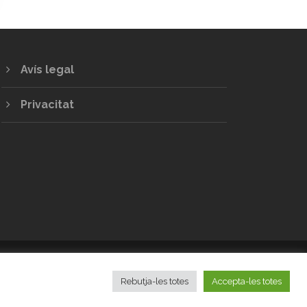
Avís legal
Privacitat
LES ILLES BALEARS
Rebutja-les totes
Accepta-les totes