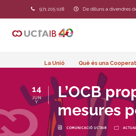
971 205 028
De dilluns a divendres d
La Unió
Què és una Cooperat
L’OCB prop
14
JUN
Y
mesures pe
COMUNICACIÓ UCTAIB
ACTUAL