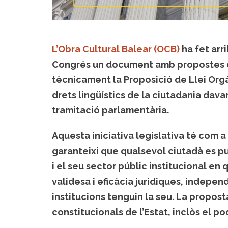
L’Obra Cultural Balear (OCB)
ha fet arri
Congrés un document amb propostes d’
tècnicament la Proposició de Llei Orgà
drets lingüístics de la ciutadania dava
tramitació parlamentària.
Aquesta iniciativa legislativa té com a
garanteixi que qualsevol ciutadà es pug
i el seu sector públic institucional en
validesa i eficàcia jurídiques, indepe
institucions tenguin la seu. La propost
constitucionals de l’Estat, inclòs el pod