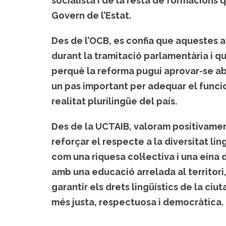
socialista i de la resta de formacions
Govern de l’Estat.
Des de l’OCB, es confia que aquestes 
durant la tramitació parlamentària i qu
perquè la reforma pugui aprovar-se aban
un pas important per adequar el funcio
realitat plurilingüe del país.
Des de la UCTAIB, valoram positivamen
reforçar el respecte a la diversitat lin
com una riquesa col·lectiva i una ein
amb una educació arrelada al territori
garantir els drets lingüístics de la ci
més justa, respectuosa i democràtica.