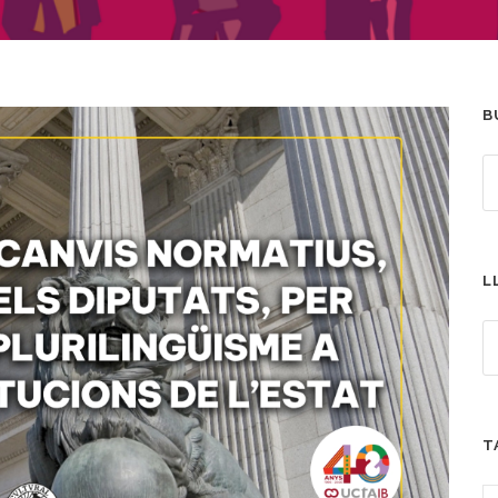
B
L
T