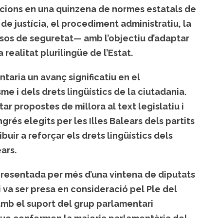
cacions en una quinzena de normes estatals de
de justícia, el procediment administratiu, la
ssos de seguretat— amb l’objectiu d’adaptar
 realitat plurilingüe de l’Estat.
taria un avanç significatiu en el
e i dels drets lingüístics de la ciutadania.
ar propostes de millora al text legislatiu i
rés elegits per les Illes Balears dels partits
uir a reforçar els drets lingüístics dels
ars.
 presentada per més d’una vintena de diputats
i va ser presa en consideració pel Ple del
mb el suport del grup parlamentari