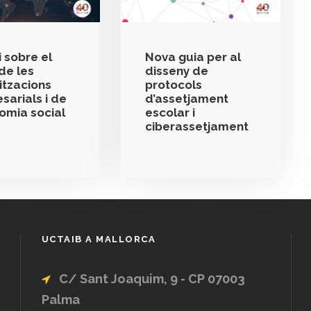
 sobre el
Nova guia per al
de les
disseny de
itzacions
protocols
sarials i de
d’assetjament
nomia social
escolar i
ciberassetjament
UCTAIB A MALLORCA
C/ Sant Joaquim, 9 - CP 07003
Palma