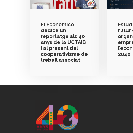
El Económico
Estudi
dedica un
futur 
reportatge als 40
organ
anys de la UCTAIB
empre
i al present del
l’eco
cooperativisme de
2040
treball associat