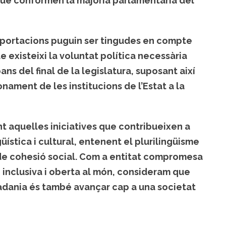
 que conformen la majoria parlamentària del
aportacions puguin ser tingudes en compte
e existeixi la voluntat política necessària
s del final de la legislatura, suposant així
nament de les institucions de l’Estat a la
t aquelles iniciatives que contribueixen a
güística i cultural, entenent el plurilingüisme
a de cohesió social. Com a entitat compromesa
, inclusiva i oberta al món, consideram que
utadania és també avançar cap a una societat