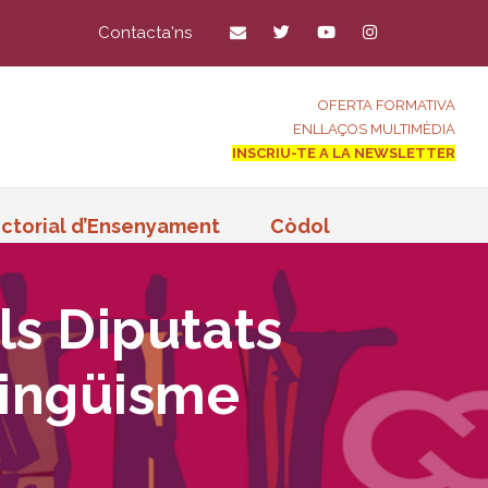
Contacta'ns
OFERTA FORMATIVA
ENLLAÇOS MULTIMÈDIA
INSCRIU-TE A LA NEWSLETTER
ctorial d’Ensenyament
Còdol
ls Diputats
ilingüisme