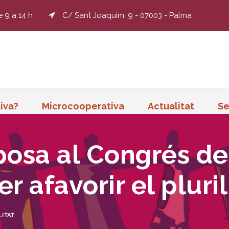
e 9 a 14 h
C/ Sant Joaquim, 9 - 07003 - Palma
iva?
Microcooperativa
Actualitat
Se
osa al Congrés de
r afavorir el plur
ITAT