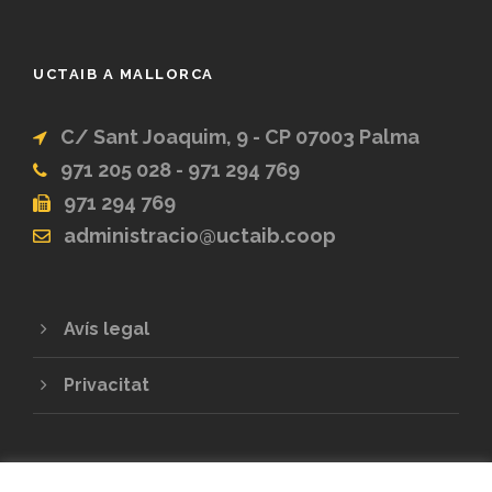
UCTAIB A MALLORCA
C/ Sant Joaquim, 9 - CP 07003 Palma
971 205 028 - 971 294 769
971 294 769
administracio@uctaib.coop
Avís legal
Privacitat