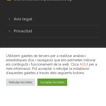
Avís legal
Privacitat
Utilitzem galetes de tercers per a realitzar anàlisis i
estadístiques d’ús i navegació que ens permeten millorar
els continguts i funcionament de la web. Clica
AQUI
per a
més informació. Pot acceptar o rebutjar la instal·lació
COPYRIGHT 2020 - UNIÓ DE COOPERATIVES
d’aquestes galetes a través dels següents botons.
DE TREBALL ASSOCIAT DE LES ILLES
BALEARS
Rebutja-les totes
Accepta-les totes