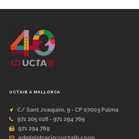
UCTAIB A MALLORCA
C/ Sant Joaquim, 9 - CP 07003 Palma
971 205 028 - 971 294 769
971 294 769
administracio@uctaib.coop