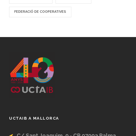
FEDERACIÓ DE COOPERATIVES
UCTAIB A MALLORCA
C/ Sant Joaquim, 9 - CP 07003 Palma