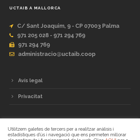
UCTAIB A MALLORCA
C/ Sant Joaquim, 9 - CP 07003 Palma
971 205 028 - 971 294 769
971 294 769
administracio@uctaib.coop
Avís legal
Privacitat
Utilitzem galetes de tercers per a realitzar anàlisis i
estadístiques d’ús i navegació que ens permeten millorar