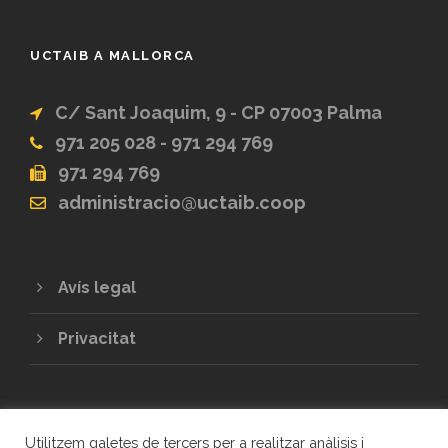
UCTAIB A MALLORCA
C/ Sant Joaquim, 9 - CP 07003 Palma
971 205 028 - 971 294 769
971 294 769
administracio@uctaib.coop
Avís legal
Privacitat
Utilitzem galetes de tercers per a realitzar anàlisis i