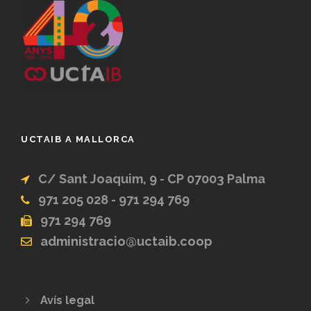
UCTAIB A MALLORCA
C/ Sant Joaquim, 9 - CP 07003 Palma
971 205 028 - 971 294 769
971 294 769
administracio@uctaib.coop
Avís legal