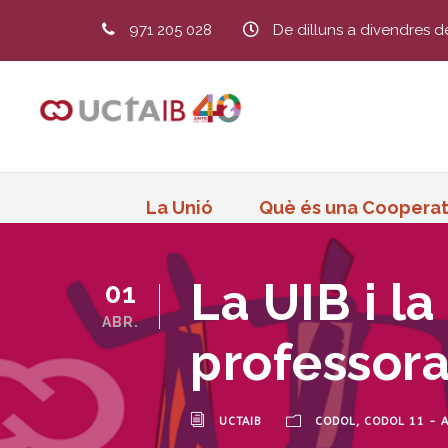
971 205 028
De dilluns a divendres d
La Unió
Què és una Cooperat
La UIB i la
01
ABR.
professora
UCTAIB
CODOL
,
CODOL 11 - A