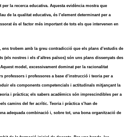
 per la recerca educativa. Aquesta evidència mostra que
lau de la qualitat educativa, és l’element determinant per a
essorat és el factor més important de tots els que intervenen en
at, ens trobem amb la greu contradicció que els plans d’estudis de
ts (els nostres i els d’altres països) són uns plans dissenyats des
 Aquest model, excessivament dominat per la racionalitat
s professors i professores a base d’instrucció i teoria per a
roduir els components competencials i actitudinals mitjançant la
teoria i pràctica; els sabers acadèmics són imprescindibles per a
ls camins del fer acrític. Teoria i pràctica s’han de
una adequada combinació i, sobre tot, una bona organització de