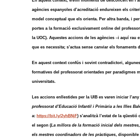
En aquest context, vivim moments de desconcert en l’àm
agències espanyoles d’acreditació endureixen els criter
model conceptual que els orienta. Per altra banda, i p
portes a la formació exclusivament online del professor
la UOC). Aquestes accions de les agències –i aquí rau 
que es necessita; s’actua sense canviar els fonaments 
En aquest context confús i sovint contradictori, algune
formatives del professorat orientades per paradigmes m
universitats.
Les accions enllestides per la UIB es varen iniciar l’an
professorat d’Educació Infantil i Primària a les Illes Bal
a:
https://bit.ly/2yhBNjF
) s’analitzà l’estat de la qüesti
el segon (
La millora de la formació inicial dels mestres
els mestres coordinadors de les pràctiques
, disponible 