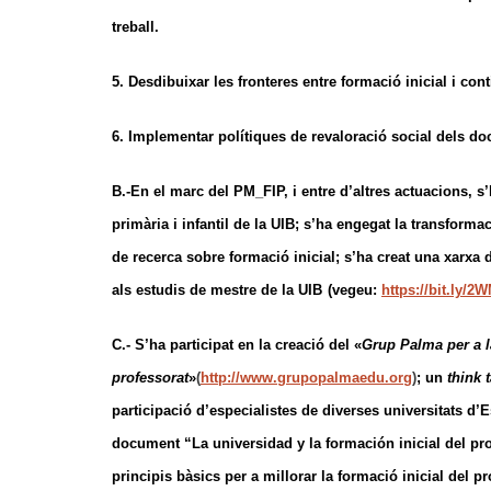
treball.
5. Desdibuixar les fronteres entre formació inicial i con
6. Implementar polítiques de revaloració social dels do
B.-En el marc del PM_FIP, i entre d’altres actuacions, s
primària i infantil de la UIB; s’ha engegat la transforma
de recerca sobre formació inicial; s’ha creat una xarxa
als estudis de mestre de la UIB
(vegeu:
https://bit.ly/
C.- S’ha participat en la creació del «
Grup Palma per a la
professorat
»
(
http://www.grupopalmaedu.org
)
; un
think 
participació d’especialistes de diverses universitats d
document “La universidad y la formación inicial del p
principis bàsics per a millorar la formació inicial del pr