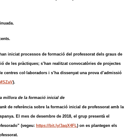
tinuada.
cents.
’han iniciat processos de formació del professorat dels graus de
ció de les pràctiques; s’han realitzat convocatòries de projectes
 de centres col·laboradors i s’ha dissenyat una prova d’admissió
2WMSZaV
).
 millora de la formació inicial de
tank
de referència sobre la formació inicial de professorat amb la
’Espanya. El mes de desembre de 2018, el grup presentà el
rofesorado” (vegeu:
https://bit.ly/3aqX4FL
) on es plantegen els
ofessorat.