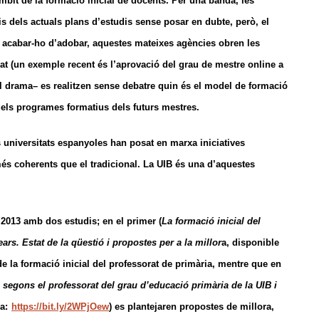
bit de la formació inicial de docents. Per una banda, les
is dels actuals plans d’estudis sense posar en dubte, però, el
er acabar-ho d’adobar, aquestes mateixes agències obren les
at (un exemple recent és l’aprovació del grau de mestre online a
el drama– es realitzen sense debatre quin és el model de formació
dels programes formatius dels futurs mestres.
s universitats espanyoles han posat en marxa iniciatives
és coherents que el tradicional. La UIB és una d’aquestes
y 2013 amb dos estudis; en el primer (
La formació inicial del
ears. Estat de la qüestió i propostes per a la millor
a, disponible
ó de la formació inicial del professorat de primària, mentre que en
, segons el professorat del grau d’educació primària de la UIB i
a:
https://bit.ly/2WPjOew
) es plantejaren propostes de millora,