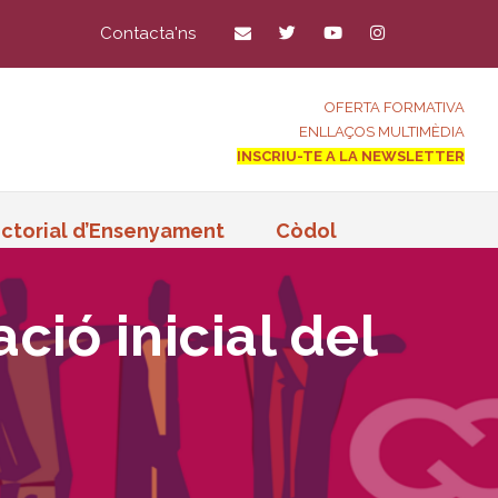
Contacta'ns
OFERTA FORMATIVA
ENLLAÇOS MULTIMÈDIA
INSCRIU-TE A LA NEWSLETTER
ctorial d’Ensenyament
Còdol
ció inicial del