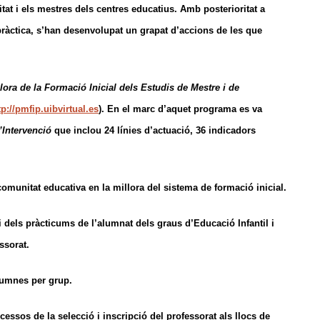
itat i els mestres dels centres educatius. Amb posterioritat a
a pràctica, s’han desenvolupat un grapat d’accions de les que
ora de la Formació Inicial dels Estudis de Mestre i de
tp://pmfip.uibvirtual.es
). En el marc d’aquet programa es va
’Intervenció
que inclou 24 línies d’actuació, 36 indicadors
 comunitat educativa en la millora del sistema de formació inicial.
 i dels pràcticums de l’alumnat dels graus d’Educació Infantil i
ssorat.
alumnes per grup.
cessos de la selecció i inscripció del professorat als llocs de