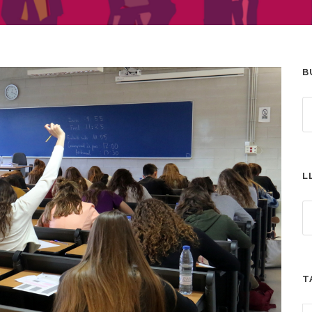
B
L
T