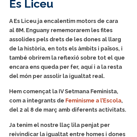
Es Liceu
A Es Liceu ja encalentim motors de cara
al 8M. Enguany rememorarem les fites
assolides pels drets de les dones al llarg
de la història, en tots els àmbits i països, i
també obrirem la reflexió sobre tot el que
encara ens queda per fer, aquí i a la resta
del món per assolir la igualtat real.
Hem començat la IV Setmana Feminista,
com a integrants de
Feminisme a l’Escola
,
del 2 al 8 de març amb diferents activitats.
Ja tenim el nostre llaç lila penjat per
reivindicar la igualtat entre homes i dones