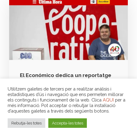
El Económico dedica un reportatge
als 40 anys de la UCTAIB i al present
del cooperativisme de treball
Utilitzem galetes de tercers per a realitzar anàlisis i
associat
estadístiques d’ús i navegació que ens permeten millorar
els continguts i funcionament de la web. Clica
AQUI
per a
més informació. Pot acceptar o rebutjar la instal·lació
d’aquestes galetes a través dels següents botons.
Rebutja-les totes
Accepta-les totes