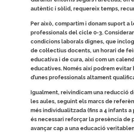
autèntic i sòlid, requereix temps, rec
Per això, compartim i donam suport a l
professionals del cicle 0-3. Consider
condicions laborals dignes, que inclogu
de col·lectius docents, un horari de fe
educativa i de cura, així com un calend
educatives. Només així podrem evitar la
d’unes professionals altament qualifi
Igualment, reivindicam una reducció d
les aules, seguint els marcs de refer
més individualitzada (fins a 4 infants a 
és necessari reforçar la presència de
avançar cap a una educació veritablem