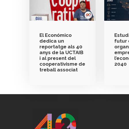
El Económico
Estudi
dedica un
futur 
reportatge als 40
organ
anys de la UCTAIB
empre
i al present del
l’eco
cooperativisme de
2040
treball associat