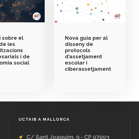
 sobre el
Nova guia per al
de les
disseny de
itzacions
protocols
sarials i de
d’assetjament
nomia social
escolar i
ciberassetjament
UCTAIB A MALLORCA
C/ Sant Joaquim, 9 - CP 07003