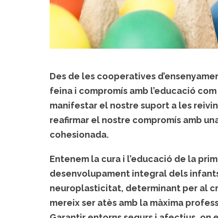
Des de les cooperatives d’ensenyament, 
feina i compromís amb l’educació com 
manifestar el nostre suport a les reivi
reafirmar el nostre compromís amb una 
cohesionada.
Entenem la cura i l’educació de la pri
desenvolupament integral dels infants
neuroplasticitat, determinant per al c
mereix ser atès amb la màxima professio
Garantir entorns segurs i afectius, on e