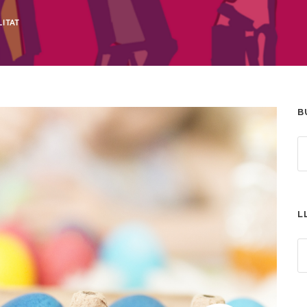
ITAT
B
L