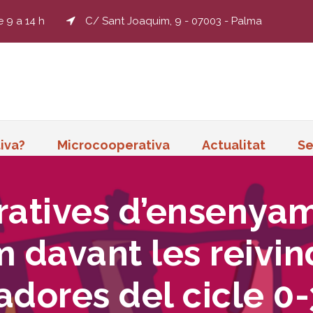
e 9 a 14 h
C/ Sant Joaquim, 9 - 07003 - Palma
iva?
Microcooperativa
Actualitat
Se
ratives d’ensenya
 davant les reivin
ladores del cicle 0-