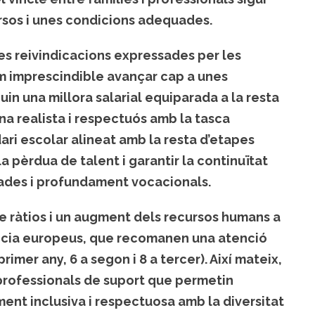
ursos i unes condicions adequades.
es reivindicacions expressades per les
am imprescindible avançar cap a unes
in una millora salarial equiparada a la resta
ina realista i respectuós amb la tasca
ari escolar alineat amb la resta d’etapes
 pèrdua de talent i garantir la continuïtat
cades i profundament vocacionals.
e ràtios i un augment dels recursos humans a
ència europeus, que recomanen una atenció
primer any, 6 a segon i 8 a tercer). Així mateix,
 professionals de suport que permetin
ent inclusiva i respectuosa amb la diversitat