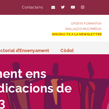
Contacta'ns
OFERTA FORMATIVA
ENLLAÇOS MULTIMÈDIA
INSCRIU-TE A LA NEWSLETTER
ctorial d’Ensenyament
Còdol
ment ens
dicacions de
3