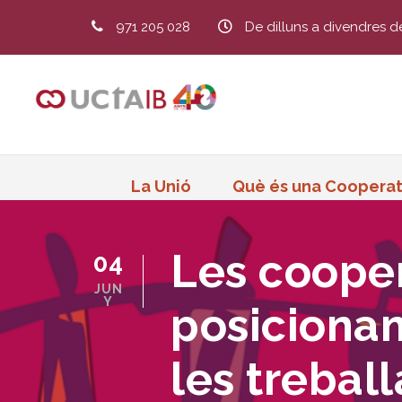
971 205 028
De dilluns a divendres d
La Unió
Què és una Cooperat
Les coope
04
JUN
Y
posicionam
les trebal