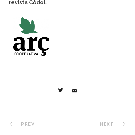
revista Còdol.
PREV
NEXT