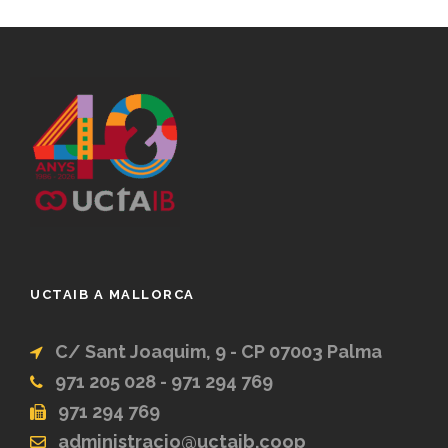
UCTAIB A MALLORCA
C/ Sant Joaquim, 9 - CP 07003 Palma
971 205 028 - 971 294 769
971 294 769
administracio@uctaib.coop