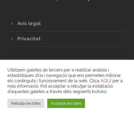
Avís legal
Privacitat
Utilitzem galetes de tercers per a realitzar anàlisis i
estadístiques d’ús i navegació que ens permeten millorar
els continguts i funcionament de la web. Clica
AQUI
per a
més informació. Pot acceptar o rebutjar la instal·lació
COPYRIGHT 2020 - UNIÓ DE COOPERATIVES
d’aquestes galetes a través dels següents botons.
DE TREBALL ASSOCIAT DE LES ILLES
BALEARS
Rebutja-les totes
Accepta-les totes