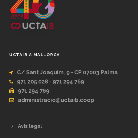
UCTAIB A MALLORCA
C/ Sant Joaquim, 9 - CP 07003 Palma
971 205 028 - 971 294 769
971 294 769
administracio@uctaib.coop
Avís legal