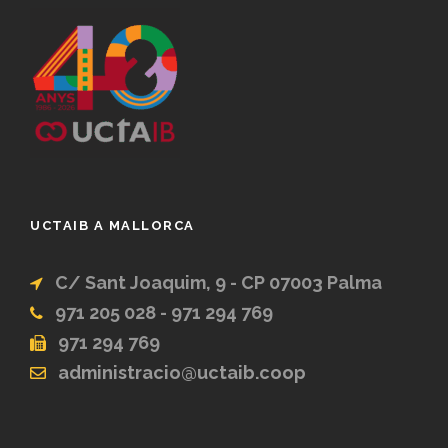
UCTAIB A MALLORCA
C/ Sant Joaquim, 9 - CP 07003 Palma
971 205 028 - 971 294 769
971 294 769
administracio@uctaib.coop