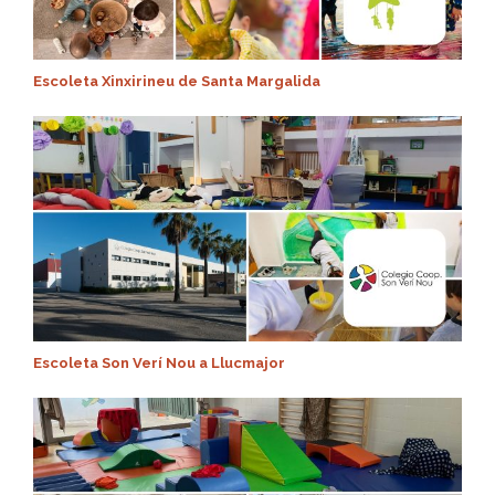
Escoleta Xinxirineu de Santa Margalida
Escoleta Son Verí Nou a Llucmajor