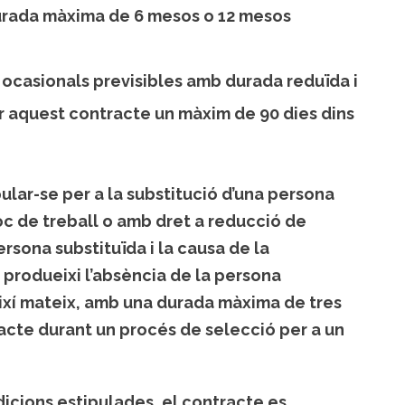
 Durada màxima de 6 mesos o 12 mesos
s ocasionals previsibles amb durada reduïda i
r aquest contracte un màxim de 90 dies dins
ular-se per a la substitució d’una persona
oc de treball o amb dret a reducció de
ersona substituïda i la causa de la
s produeixi l’absència de la persona
Així mateix, amb una durada màxima de tres
acte durant un procés de selecció per a un
icions estipulades, el contracte es