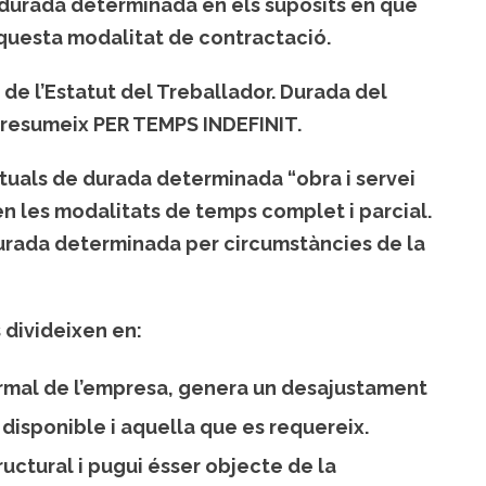
r durada determinada en els supòsits en què
aquesta modalitat de contractació.
5 de l’Estatut del Treballador. Durada del
 presumeix PER TEMPS INDEFINIT.
tuals de durada determinada “obra i servei
 en les modalitats de temps complet i parcial.
urada determinada per circumstàncies de la
s divideixen en:
 normal de l’empresa, genera un desajustament
disponible i aquella que es requereix.
uctural i pugui ésser objecte de la