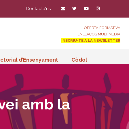
Contacta'ns
OFERTA FORMATIVA
ENLLAÇOS MULTIMÈDIA
INSCRIU-TE A LA NEWSLETTER
ctorial d’Ensenyament
Còdol
rvei amb la