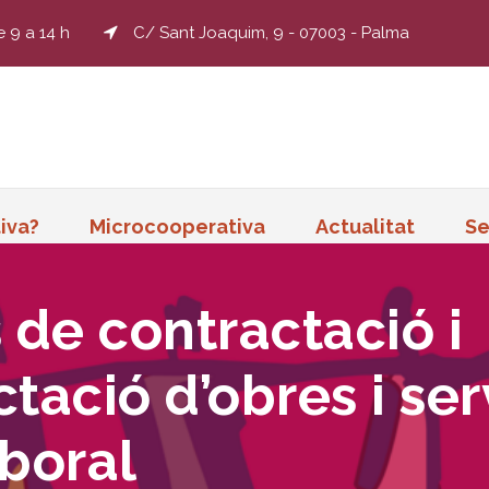
e 9 a 14 h
C/ Sant Joaquim, 9 - 07003 - Palma
iva?
Microcooperativa
Actualitat
Se
 de contractació i
tació d’obres i se
boral