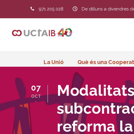
971 205 028
De dilluns a divendres d
La Unió
Què és una Cooperat
Modalitats
07
OCT
.
subcontrac
reforma la