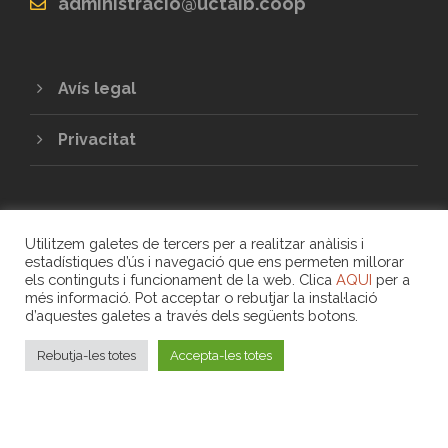
administracio@uctaib.coop
Avís legal
Privacitat
Utilitzem galetes de tercers per a realitzar anàlisis i
estadístiques d’ús i navegació que ens permeten millorar
els continguts i funcionament de la web. Clica
AQUI
per a
més informació. Pot acceptar o rebutjar la instal·lació
COPYRIGHT 2020 - UNIÓ DE COOPERATIVES
d’aquestes galetes a través dels següents botons.
DE TREBALL ASSOCIAT DE LES ILLES
BALEARS
Rebutja-les totes
Accepta-les totes