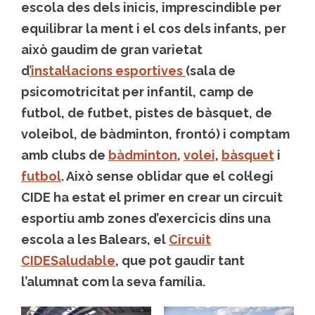
escola des dels inicis, imprescindible per
equilibrar la ment i el cos dels infants, per
això gaudim de gran varietat
d
’instal·lacions esportives
(sala de
psicomotricitat per infantil, camp de
futbol, de futbet, pistes de bàsquet, de
voleibol, de bàdminton, frontó) i comptam
amb clubs de
bàdminton
,
volei
,
bàsquet
i
futbol
. Això sense oblidar que el col·legi
CIDE ha estat el primer en crear un circuit
esportiu amb zones d’exercicis dins una
escola a les Balears, el
Circuit
CIDESaludable
, que pot gaudir tant
l’alumnat com la seva família.