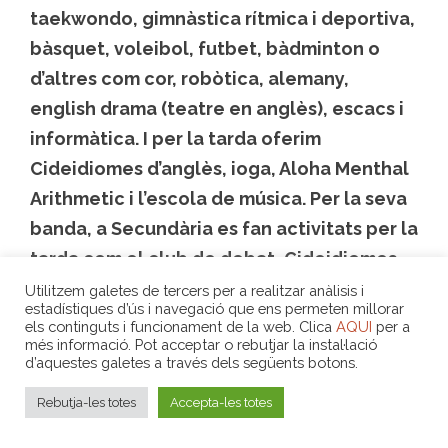
taekwondo, gimnàstica rítmica i deportiva,
bàsquet, voleibol, futbet, bàdminton o
d’altres com cor, robòtica, alemany,
english drama (teatre en anglès), escacs i
informàtica. I per la tarda oferim
Cideidiomes d’anglès, ioga, Aloha Menthal
Arithmetic i l’escola de música. Per la seva
banda, a Secundària es fan activitats per la
tarda com el club de debat, Cideidiomes
d’anglès i ioga.
Utilitzem galetes de tercers per a realitzar anàlisis i
estadístiques d’ús i navegació que ens permeten millorar
els continguts i funcionament de la web. Clica
AQUI
per a
Protocol COVID:
més informació. Pot acceptar o rebutjar la instal·lació
d’aquestes galetes a través dels següents botons.
Al nostre centre du actualment un
Rebutja-les totes
Accepta-les totes
important protocol de seguretat i