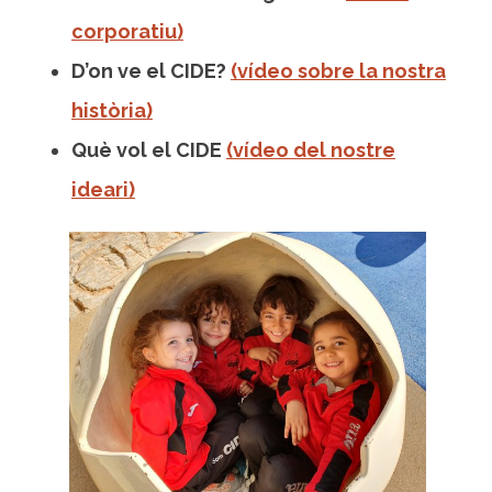
corporatiu)
D’on ve el CIDE?
(vídeo sobre la nostra
història)
Què vol el CIDE
(vídeo del nostre
ideari)