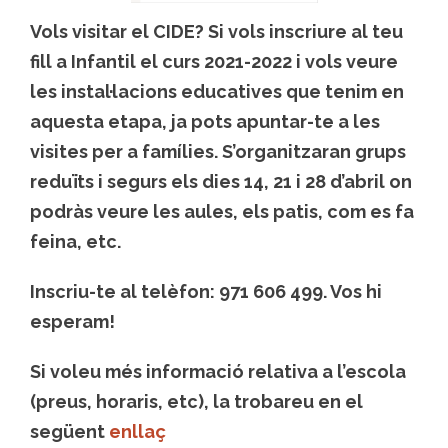
Vols visitar el CIDE? Si vols inscriure al teu
fill a Infantil el curs 2021-2022 i vols veure
les instal·lacions educatives que tenim en
aquesta etapa, ja pots apuntar-te a les
visites per a famílies
. S’organitzaran grups
reduïts i segurs els dies
14, 21 i 28 d’abril
on
podràs veure les aules, els patis, com es fa
feina, etc.
Inscriu-te al telèfon:
971 606 499.
Vos hi
esperam!
Si voleu més
informació
relativa a l’escola
(preus, horaris, etc), la trobareu en el
següent
enllaç