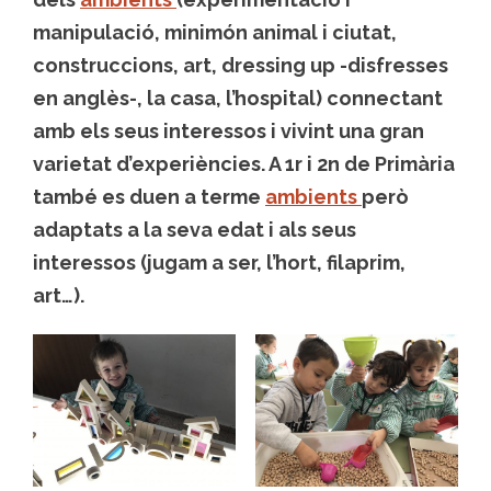
manipulació, minimón animal i ciutat,
construccions, art, dressing up -disfresses
en anglès-, la casa, l’hospital) connectant
amb els seus interessos i vivint una gran
varietat d’experiències. A 1r i 2n de Primària
també es duen a terme
ambients
però
adaptats a la seva edat i als seus
interessos (jugam a ser, l’hort, filaprim,
art…).