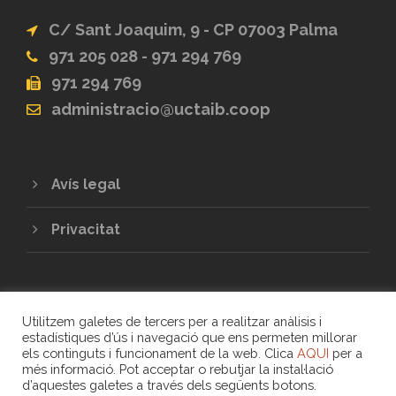
C/ Sant Joaquim, 9 - CP 07003 Palma
971 205 028 - 971 294 769
971 294 769
administracio@uctaib.coop
Avís legal
Privacitat
Utilitzem galetes de tercers per a realitzar anàlisis i
estadístiques d’ús i navegació que ens permeten millorar
els continguts i funcionament de la web. Clica
AQUI
per a
més informació. Pot acceptar o rebutjar la instal·lació
COPYRIGHT 2020 - UNIÓ DE COOPERATIVES
d’aquestes galetes a través dels següents botons.
DE TREBALL ASSOCIAT DE LES ILLES