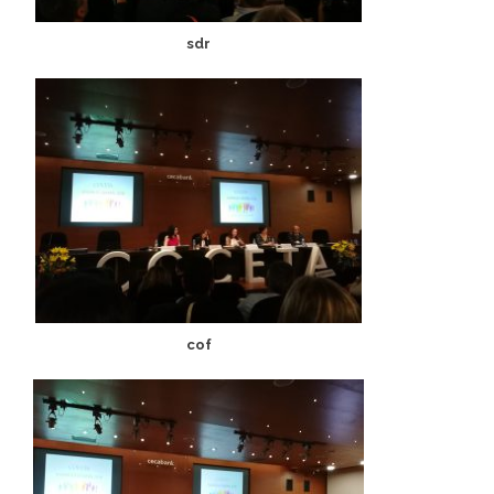
sdr
cof