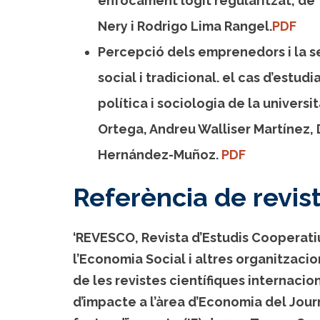
enfocament logit regularitzat, de 
Nery i Rodrigo Lima Rangel.
PDF
Percepció dels emprenedors i la s
social i tradicional. el cas d’estudi
política i sociologia de la univers
Ortega, Andreu Walliser Martínez, 
Hernández-Muñoz.
PDF
Referència de revis
‘REVESCO, Revista d’Estudis Cooperatius
l’Economia Social i altres organitzaci
de les revistes científiques internacio
d’impacte a l’àrea d’Economia del Journ