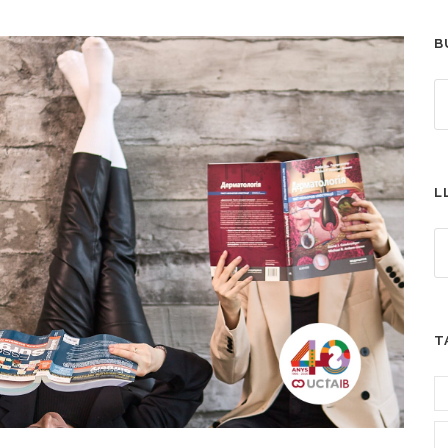
B
L
T