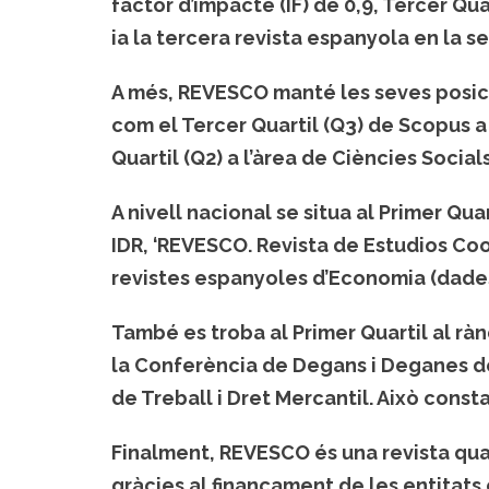
factor d’impacte (IF) de 0,9, Tercer Quar
ia la tercera revista espanyola en la s
A més, REVESCO manté les seves posici
com el Tercer Quartil (Q3) de Scopus a
Quartil (Q2) a l’àrea de Ciències Socials
A nivell nacional se situa al Primer Quar
IDR, ‘REVESCO. Revista de Estudios Coo
revistes espanyoles d’Economia (dades
També es troba al Primer Quartil al rà
la Conferència de Degans i Deganes de
de Treball i Dret Mercantil. Això consta
Finalment, REVESCO és una revista qua
gràcies al finançament de les entitats 