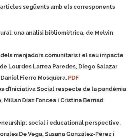
articles següents amb els corresponents
al: una anàlisi bibliomètrica, de Melvin
u dels menjadors comunitaris i el seu impacte
a de Lourdes Larrea Paredes, Diego Salazar
 Daniel Fierro Mosquera.
PDF
d’Iniciativa Social respecte de la pandèmia
, Millán Díaz Foncea i Cristina Bernad
eneurship: social i educational perspective,
orales De Vega, Susana González-Pérez i