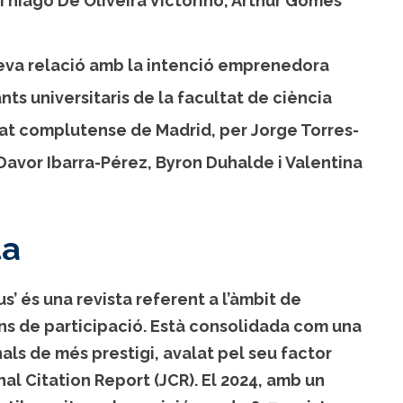
Thiago De Oliveira Victorino, Arthur Gomes
eva relació amb la intenció emprenedora
ants universitaris de la facultat de ciència
itat complutense de Madrid, per Jorge Torres-
Davor Ibarra-Pérez, Byron Duhalde i Valentina
ta
’ és una revista referent a l’àmbit de
ons de participació. Està consolidada com una
nals de més prestigi, avalat pel seu factor
al Citation Report (JCR). El 2024, amb un