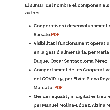
El
sumari del nombre
el componen els 
autors:
Cooperatives i desenvolupament rur
Sarsale.
PDF
Visibilitat i funcionament operati
en la gestió alimentària, per Mari
Duque, Oscar Santacoloma Pérez i
Comportament de les Cooperatives 
del COVID-19, per Elvira Plana Royo
Morcate.
PDF
Gender equality in digital entrepr
per Manuel Molina-López, Alzina M