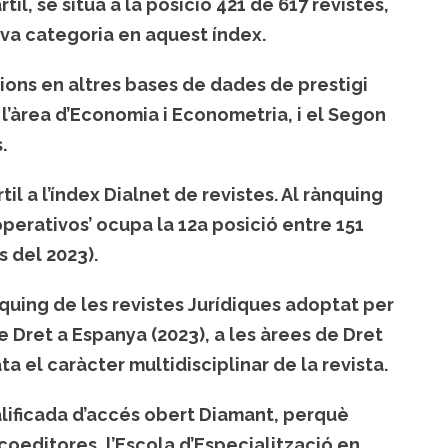
til, se situa a la posició 421 de 617 revistes,
eva categoria en aquest índex.
ons en altres bases de dades de prestigi
 l’àrea d’Economia i Econometria, i el Segon
.
til a l’índex Dialnet de revistes. Al rànquing
perativos’ ocupa la 12a posició entre 151
 del 2023).
nquing de les revistes Jurídiques adoptat per
 Dret a Espanya (2023), a les àrees de Dret
ta el caràcter multidisciplinar de la revista.
lificada d’accés obert Diamant, perquè
coeditores, l’Escola d’Especialització en