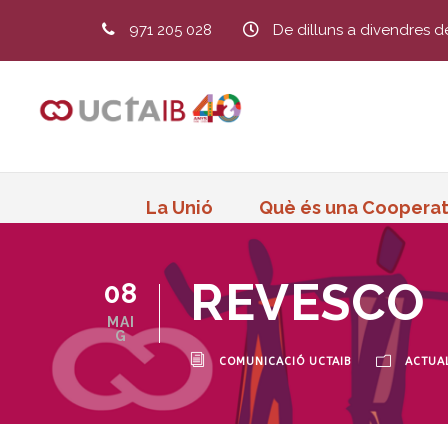
971 205 028
De dilluns a divendres d
La Unió
Què és una Cooperat
REVESCO
08
MAI
G
COMUNICACIÓ UCTAIB
ACTUAL