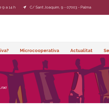
e 9 a 14 h
C/ Sant Joaquim, 9 - 07003 - Palma
iva?
Microcooperativa
Actualitat
Se
ITAT