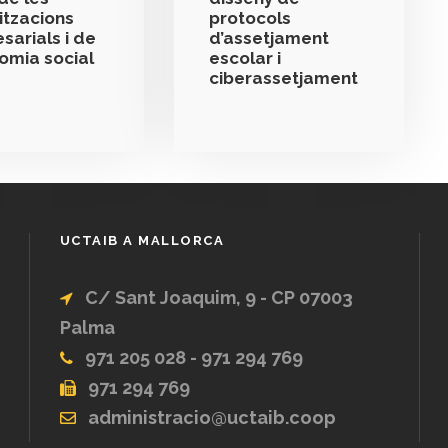
itzacions
protocols
sarials i de
d’assetjament
nomia social
escolar i
ciberassetjament
UCTAIB A MALLORCA
C/ Sant Joaquim, 9 - CP 07003
Palma
971 205 028 - 971 294 769
971 294 769
administracio@uctaib.coop