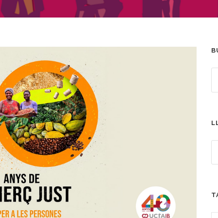
B
L
T