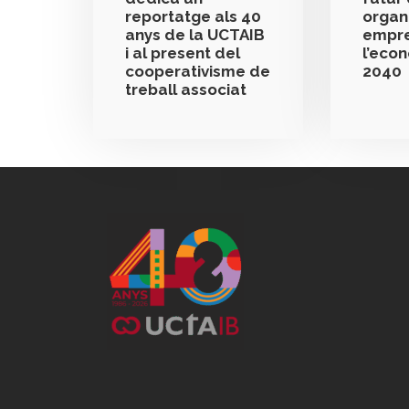
reportatge als 40
organ
anys de la UCTAIB
empre
i al present del
l’eco
cooperativisme de
2040
treball associat