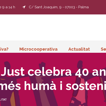
e 9 a 14 h
C/ Sant Joaquim, 9 - 07003 - Palma
iva?
Microcooperativa
Actualitat
Se
 Just celebra 40 a
més humà i sosten
ITAT