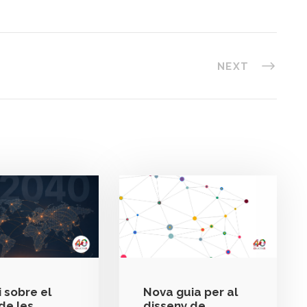
NEXT
 sobre el
Nova guia per al
de les
disseny de