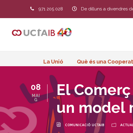
971 205 028
De dilluns a divendres d
La Unió
Què és una Cooperat
El Comerç
08
MAI
G
un model 
COMUNICACIÓ UCTAIB
ACTUAL