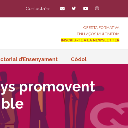
Contacta'ns
OFERTA FORMATIVA
ENLLAÇOS MULTIMÈDIA
INSCRIU-TE A LA NEWSLETTER
ctorial d’Ensenyament
Còdol
nys promovent
ible