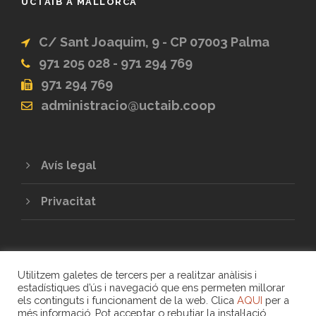
UCTAIB A MALLORCA
C/ Sant Joaquim, 9 - CP 07003 Palma
971 205 028 - 971 294 769
971 294 769
administracio@uctaib.coop
Avís legal
Privacitat
Utilitzem galetes de tercers per a realitzar anàlisis i
estadístiques d’ús i navegació que ens permeten millorar
els continguts i funcionament de la web. Clica
AQUI
per a
més informació. Pot acceptar o rebutjar la instal·lació